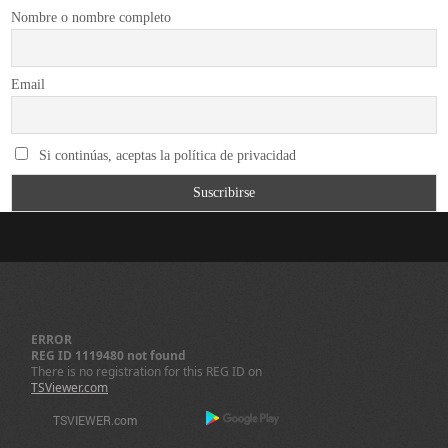
Nombre o nombre completo
Email
Si continúas, aceptas la política de privacidad
ERROR
REG ID 1119480 not found
There is no registration for this REG ID on
TSViewer.com