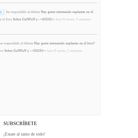
o
ha respondido al debate
Hay gente intentando suplantar en el
n el foro
Sobre GuNFuN y -={GGS}=-
hace 8 meses, 3 semanas
a respondido al debate
Hay gente intentando suplantar en el foro?
oro
Sobre GuNFuN y -={GGS}=-
hace 8 meses, 3 semanas
SUBSCRÍBETE
¡Estate al tanto de todo!