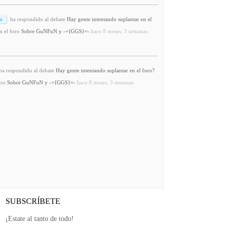
o
ha respondido al debate
Hay gente intentando suplantar en el
n el foro
Sobre GuNFuN y -={GGS}=-
hace 8 meses, 3 semanas
a respondido al debate
Hay gente intentando suplantar en el foro?
oro
Sobre GuNFuN y -={GGS}=-
hace 8 meses, 3 semanas
SUBSCRÍBETE
¡Estate al tanto de todo!