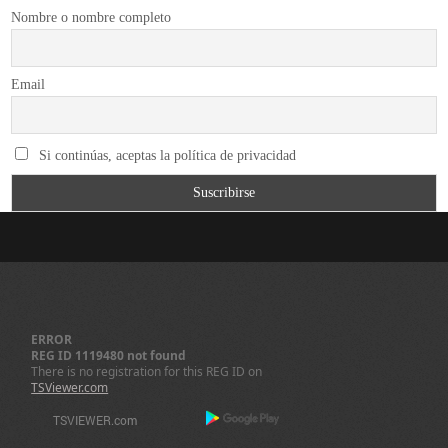
Nombre o nombre completo
Email
Si continúas, aceptas la política de privacidad
ERROR
REG ID 1119480 not found
There is no registration for this REG ID on
TSViewer.com