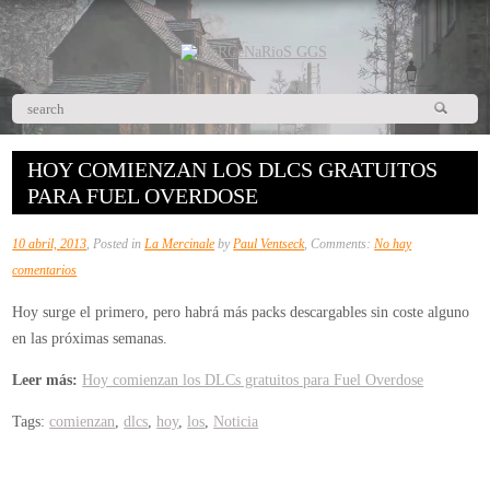
HOY COMIENZAN LOS DLCS GRATUITOS
PARA FUEL OVERDOSE
10 abril, 2013
, Posted in
La Mercinale
by
Paul Ventseck
, Comments:
No hay
en
comentarios
Hoy
Hoy surge el primero, pero habrá más packs descargables sin coste alguno
comienzan
en las próximas semanas.
los
DLCs
Leer más:
Hoy comienzan los DLCs gratuitos para Fuel Overdose
gratuitos
Tags:
comienzan
,
dlcs
,
hoy
,
los
,
Noticia
para
Fuel
Overdose