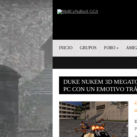
INICIO
GRUPOS
FORO
»
AMI
DUKE NUKEM 3D MEGATO
PC CON UN EMOTIVO TR
2
c
D
P
s