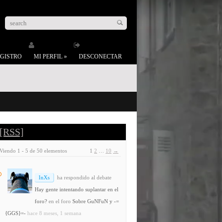
GISTRO
MI PERFIL
»
DESCONECTAR
[RSS]
Viendo 1 - 5 de 50 elementos
1
2
…
10
→
InXs
ha respondido al debate
Hay gente intentando suplantar en el
foro?
en el foro
Sobre GuNFuN y -=
{GGS}=-
hace 8 meses, 1 semana