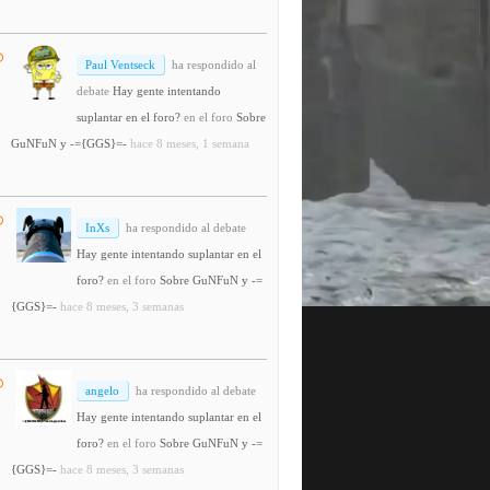
Paul Ventseck
ha respondido al
debate
Hay gente intentando
suplantar en el foro?
en el foro
Sobre
GuNFuN y -={GGS}=-
hace 8 meses, 1 semana
InXs
ha respondido al debate
Hay gente intentando suplantar en el
foro?
en el foro
Sobre GuNFuN y -=
{GGS}=-
hace 8 meses, 3 semanas
angelo
ha respondido al debate
Hay gente intentando suplantar en el
foro?
en el foro
Sobre GuNFuN y -=
{GGS}=-
hace 8 meses, 3 semanas