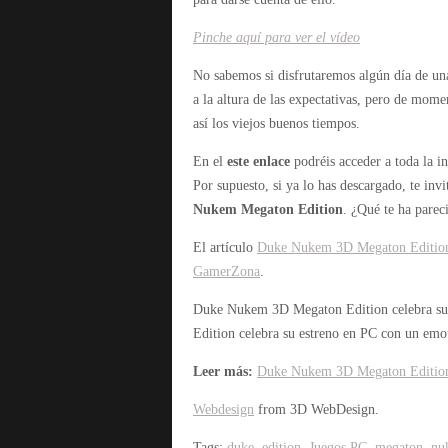
Pinche aquí para ver el vídeo
No sabemos si disfrutaremos algún día de una 
a la altura de las expectativas, pero de mom
así los viejos buenos tiempos.
En el
este enlace
podréis acceder a toda la in
Por supuesto, si ya lo has descargado, te inv
Nukem Megaton Edition
. ¿Qué te ha parec
El artículo
Duke Nukem 3D Megaton Edition c
GamerZona
.
Duke Nukem 3D Megaton Edition celebra su 
Edition celebra su estreno en PC con un emoti
Leer más:
Duke Nukem 3D Megaton Edition c
Webdesign
from 3D WebDesign.
Tags:
duke
,
edition
,
Juegos PC
,
megaton
,
nu