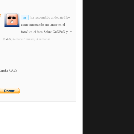
m
ha respondido al debate
Hay
gente intentando suplantar en el
foro?
en el foro
Sobre GuNFuN y -=
{GGS}=-
hace 8 meses, 3 semanas
Cuota GGS