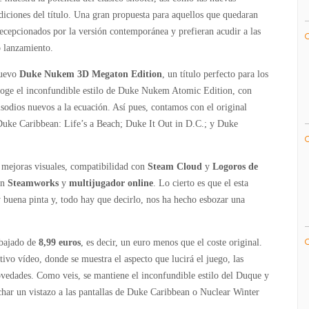
Megaton
diciones del título. Una gran propuesta para aquellos que quedaran
Edition
ecepcionados por la versión contemporánea y prefieran acudir a las
celebra
o lanzamiento.
su
estreno
nuevo
Duke Nukem 3D Megaton Edition
, un título perfecto para los
en
ecoge el inconfundible estilo de Duke Nukem Atomic Edition, con
PC
isodios nuevos a la ecuación. Así pues, contamos con el original
con
Duke Caribbean: Life’s a Beach; Duke It Out in D.C.; y Duke
un
emotivo
 mejoras visuales, compatibilidad con
Steam Cloud
y
Logoros de
tráiler
án
Steamworks
y
multijugador online
. Lo cierto es que el esta
 buena pinta y, todo hay que decirlo, nos ha hecho esbozar una
ebajado de
8,99 euros
, es decir, un euro menos que el coste original.
ivo vídeo, donde se muestra el aspecto que lucirá el juego, las
ovedades. Como veis, se mantiene el inconfundible estilo del Duque y
char un vistazo a las pantallas de Duke Caribbean o Nuclear Winter