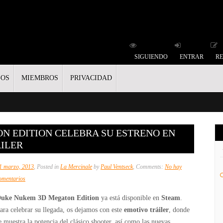
SIGUIENDO
ENTRAR
RE
GOS
MIEMBROS
PRIVACIDAD
N EDITION CELEBRA SU ESTRENO EN
ÁILER
1 marzo, 2013
, Posted in
La Mercinale
by
Paul Ventseck
, Comments:
No hay
en
omentarios
Duke
uke Nukem 3D Megaton Edition
ya está disponible en
Steam
.
Nukem
ara celebrar su llegada, os dejamos con este
emotivo tráiler
, donde
3D
e muestra la potencia del clásico shooter, así como las nuevas