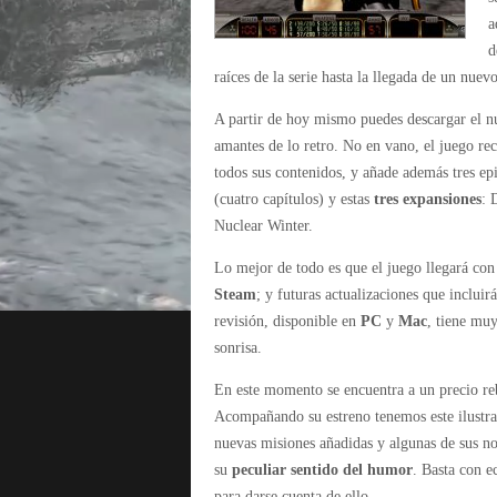
a
d
raíces de la serie hasta la llegada de un nuev
A partir de hoy mismo puedes descargar el 
amantes de lo retro. No en vano, el juego r
todos sus contenidos, y añade además tres ep
(cuatro capítulos) y estas
tres expansiones
: 
Nuclear Winter.
Lo mejor de todo es que el juego llegará con
Steam
; y futuras actualizaciones que incluir
revisión, disponible en
PC
y
Mac
, tiene muy
sonrisa.
En este momento se encuentra a un precio r
Acompañando su estreno tenemos este ilustrat
nuevas misiones añadidas y algunas de sus n
su
peculiar sentido del humor
. Basta con e
para darse cuenta de ello.