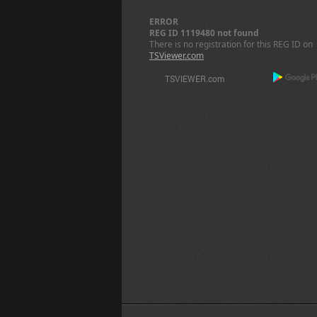
ERROR
REG ID 1119480 not found
There is no registration for this REG ID on
TSViewer.com