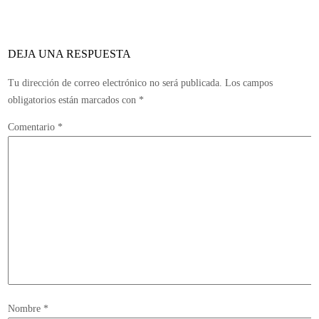
en
solitario
sin
DEJA UNA RESPUESTA
ningún
otro
Tu dirección de correo electrónico no será publicada.
Los campos
contenido
obligatorios están marcados con
*
Comentario
*
Nombre
*