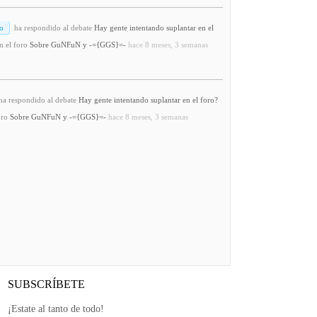
o
ha respondido al debate
Hay gente intentando suplantar en el
n el foro
Sobre GuNFuN y -={GGS}=-
hace 8 meses, 3 semanas
a respondido al debate
Hay gente intentando suplantar en el foro?
oro
Sobre GuNFuN y -={GGS}=-
hace 8 meses, 3 semanas
SUBSCRÍBETE
¡Estate al tanto de todo!