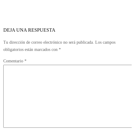
de
abril
podría
presentarse
DEJA UNA RESPUESTA
el
tercer
Tu dirección de correo electrónico no será publicada.
Los campos
tráiler
obligatorios están marcados con
*
de
Comentario
*
Grand
Theft
Auto
V