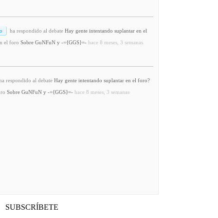
o
ha respondido al debate
Hay gente intentando suplantar en el
n el foro
Sobre GuNFuN y -={GGS}=-
hace 8 meses, 3 semanas
a respondido al debate
Hay gente intentando suplantar en el foro?
oro
Sobre GuNFuN y -={GGS}=-
hace 8 meses, 3 semanas
SUBSCRÍBETE