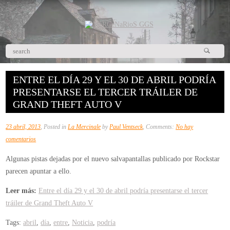
ENTRE EL DÍA 29 Y EL 30 DE ABRIL PODRÍA
PRESENTARSE EL TERCER TRÁILER DE
GRAND THEFT AUTO V
23 abril, 2013
, Posted in
La Mercinale
by
Paul Ventseck
, Comments:
No hay
en
comentarios
Entre
Algunas pistas dejadas por el nuevo salvapantallas publicado por Rockstar
el
parecen apuntar a ello.
día
29
Leer más:
Entre el día 29 y el 30 de abril podría presentarse el tercer
y
tráiler de Grand Theft Auto V
el
Tags:
abril
,
día
,
entre
,
Noticia
,
podría
30