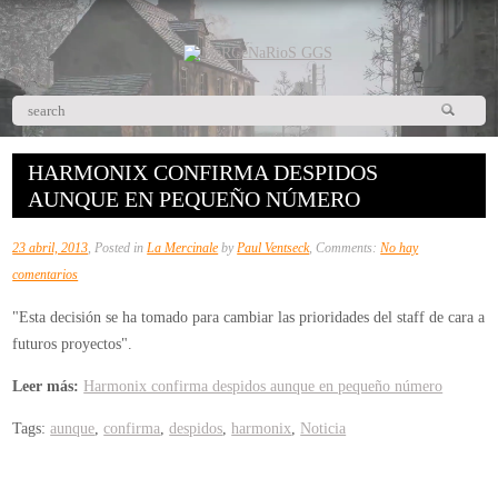
HARMONIX CONFIRMA DESPIDOS
AUNQUE EN PEQUEÑO NÚMERO
23 abril, 2013
, Posted in
La Mercinale
by
Paul Ventseck
, Comments:
No hay
en
comentarios
Harmonix
"Esta decisión se ha tomado para cambiar las prioridades del staff de cara a
confirma
futuros proyectos".
despidos
aunque
Leer más:
Harmonix confirma despidos aunque en pequeño número
en
Tags:
aunque
,
confirma
,
despidos
,
harmonix
,
Noticia
pequeño
número