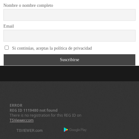
Nombre o nombre completo
Email
Si continúas, aceptas la política de privacidad
ERROR
REG ID 1119480 not found
There is no registration for this REG ID on
TSViewer.com