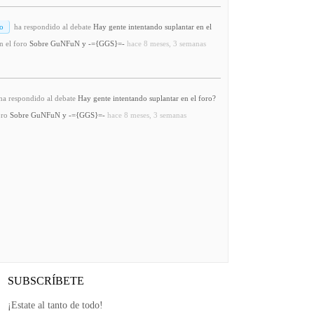
o
ha respondido al debate
Hay gente intentando suplantar en el
n el foro
Sobre GuNFuN y -={GGS}=-
hace 8 meses, 3 semanas
a respondido al debate
Hay gente intentando suplantar en el foro?
oro
Sobre GuNFuN y -={GGS}=-
hace 8 meses, 3 semanas
SUBSCRÍBETE
¡Estate al tanto de todo!