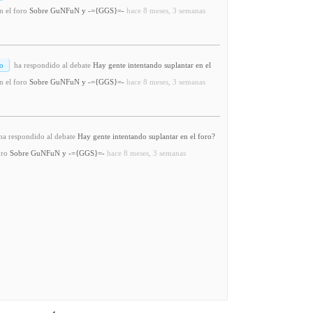
n el foro
Sobre GuNFuN y -={GGS}=-
hace 8 meses, 3 semanas
o
ha respondido al debate
Hay gente intentando suplantar en el
n el foro
Sobre GuNFuN y -={GGS}=-
hace 8 meses, 3 semanas
a respondido al debate
Hay gente intentando suplantar en el foro?
oro
Sobre GuNFuN y -={GGS}=-
hace 8 meses, 3 semanas