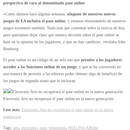
online
perspectiva de cara al denominado pase online
.
en
«Como dijimos hace algunas semanas,
ninguno de nuestros nuevos
la
juegos de EA incluirá el pase online
, y estamos eliminándolo de nuestros
nueva
juegos existentes también. Nada más que comentar sobre la noticia de hoy,
generación
pero queríamos dejar claro que nuestra decisión sobre el pase online se
basó en la opinión de los jugadores, y que no hay cambios», revelaba John
Reseburg.
El pase online es un código de un solo uso que
permite a los jugadores
acceder a las funciones online de un juego
, y que se ha convertido en
una manera de permitir a las editoras poder obtener algo de beneficio de
los juegos de segunda mano que lo incluyan.
Electronic Arts no recuperará el pase online en la nueva generación.
Electronic Arts no recuperará el pase online en la nueva generación.
Leer más:
Electronic Arts no recuperará el pase online en la nueva
generación
Tags:
arts
,
electronic
,
pase
,
recuperará
,
WiiU PS4 XBOne