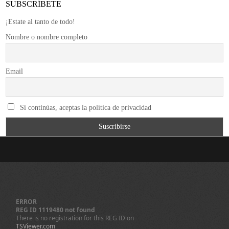
SUBSCRÍBETE
¡Estate al tanto de todo!
Nombre o nombre completo
Email
Si continúas, aceptas la política de privacidad
ERROR
REG ID 1119480 not found
There is no registration for this REG ID on
TSViewer.com