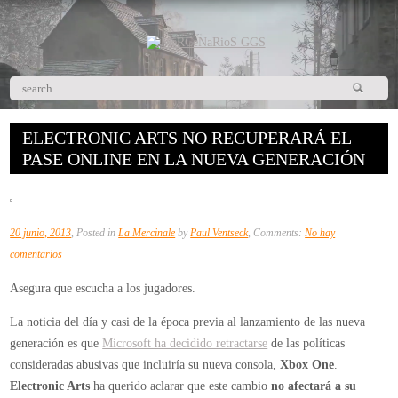
ELECTRONIC ARTS NO RECUPERARÁ EL
PASE ONLINE EN LA NUEVA GENERACIÓN
20 junio, 2013
, Posted in
La Mercinale
by
Paul Ventseck
, Comments:
No hay
en
comentarios
Electronic
Asegura que escucha a los jugadores.
Arts
no
La noticia del día y casi de la época previa al lanzamiento de las nueva
recuperará
generación es que
Microsoft ha decidido retractarse
de las políticas
el
consideradas abusivas que incluiría su nueva consola,
Xbox One
.
pase
Electronic Arts
ha querido aclarar que este cambio
no afectará a su