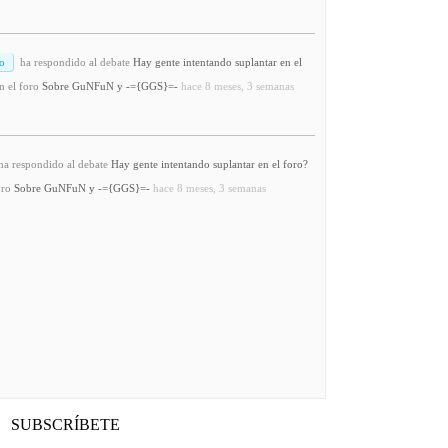
o
ha respondido al debate
Hay gente intentando suplantar en el
n el foro
Sobre GuNFuN y -={GGS}=-
hace 8 meses, 3 semanas
a respondido al debate
Hay gente intentando suplantar en el foro?
oro
Sobre GuNFuN y -={GGS}=-
hace 8 meses, 3 semanas
SUBSCRÍBETE