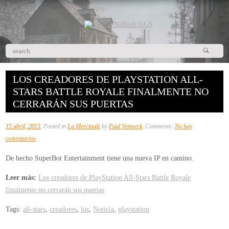
LOS CREADORES DE PLAYSTATION ALL-
STARS BATTLE ROYALE FINALMENTE NO
CERRARÁN SUS PUERTAS
15 abril, 2013
, Posted in
La Mercinale
by
Paul Ventseck
, Comments:
No hay
en
comentarios
Los
De hecho SuperBot Entertainment tiene una nueva IP en camino.
creadores
de
Leer más:
Los creadores de PlayStation All-Stars Battle Royale
PlayStation
finalmente no cerrarán sus puertas
All-
Tags:
all-stars
,
creadores
,
los
,
Noticia
,
playstation
Stars
Battle