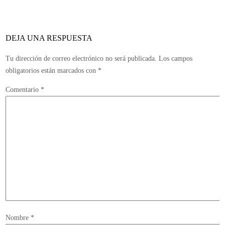
Royale
finalmente
no
DEJA UNA RESPUESTA
cerrarán
sus
Tu dirección de correo electrónico no será publicada.
Los campos
puertas
obligatorios están marcados con
*
Comentario
*
Nombre
*