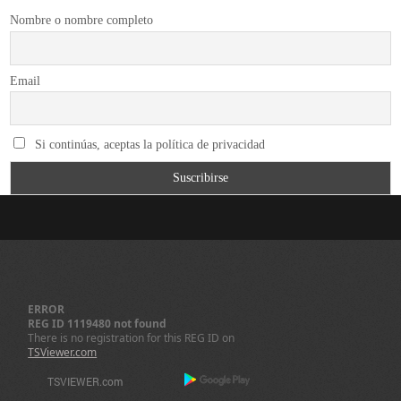
Nombre o nombre completo
Email
Si continúas, aceptas la política de privacidad
ERROR
REG ID 1119480 not found
There is no registration for this REG ID on
TSViewer.com