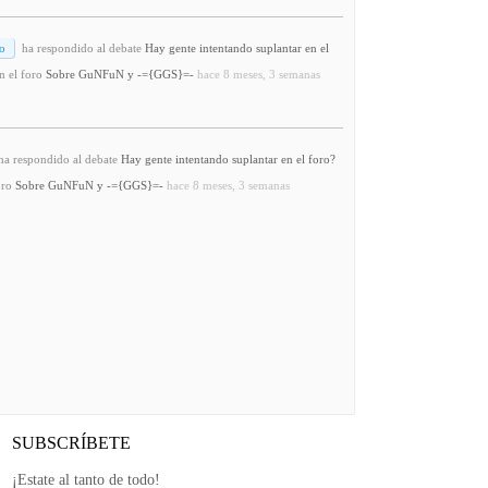
o
ha respondido al debate
Hay gente intentando suplantar en el
n el foro
Sobre GuNFuN y -={GGS}=-
hace 8 meses, 3 semanas
a respondido al debate
Hay gente intentando suplantar en el foro?
oro
Sobre GuNFuN y -={GGS}=-
hace 8 meses, 3 semanas
SUBSCRÍBETE
¡Estate al tanto de todo!