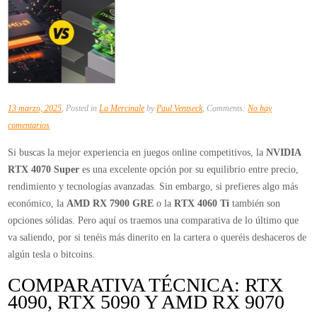
13 marzo, 2025
, Posted in
La Mercinale
by
Paul Ventseck
, Comments:
No hay
en
comentarios
Comparativa
Si buscas la mejor experiencia en juegos online competitivos, la
NVIDIA
Técnica:
RTX 4070 Super
es una excelente opción por su equilibrio entre precio,
RTX
rendimiento y tecnologías avanzadas. Sin embargo, si prefieres algo más
4090,
económico, la
AMD RX 7900 GRE
o la
RTX 4060 Ti
también son
RTX
opciones sólidas. Pero aquí os traemos una comparativa de lo último que
5090
va saliendo, por si tenéis más dinerito en la cartera o queréis deshaceros de
y
algún tesla o bitcoins.
AMD
RX
COMPARATIVA TÉCNICA: RTX
9070
4090, RTX 5090 Y AMD RX 9070