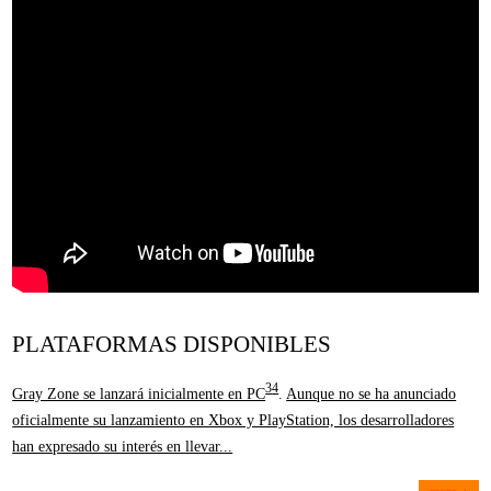
PLATAFORMAS DISPONIBLES
3
4
Gray Zone se lanzará inicialmente en PC
.
Aunque no se ha anunciado
oficialmente su lanzamiento en Xbox y PlayStation, los desarrolladores
han expresado su interés en llevar...