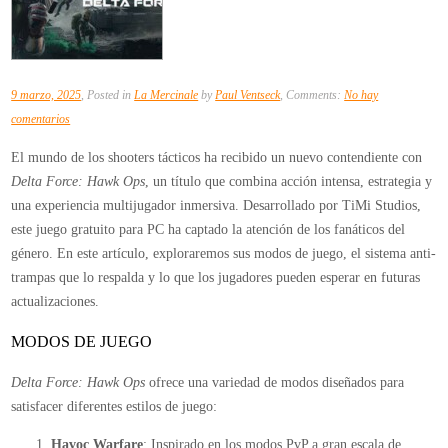
9 marzo, 2025
, Posted in
La Mercinale
by
Paul Ventseck
, Comments:
No hay
en
comentarios
Delta
El mundo de los shooters tácticos ha recibido un nuevo contendiente con
Force:
Delta Force: Hawk Ops
, un título que combina acción intensa, estrategia y
Hawk
una experiencia multijugador inmersiva. Desarrollado por TiMi Studios,
Ops
este juego gratuito para PC ha captado la atención de los fanáticos del
–
género. En este artículo, exploraremos sus modos de juego, el sistema anti-
Explorando
trampas que lo respalda y lo que los jugadores pueden esperar en futuras
sus
actualizaciones.
Modos
de
MODOS DE JUEGO
Juego,
Delta Force: Hawk Ops
ofrece una variedad de modos diseñados para
Seguridad
satisfacer diferentes estilos de juego:
y
Futuro
Havoc Warfare
: Inspirado en los modos PvP a gran escala de