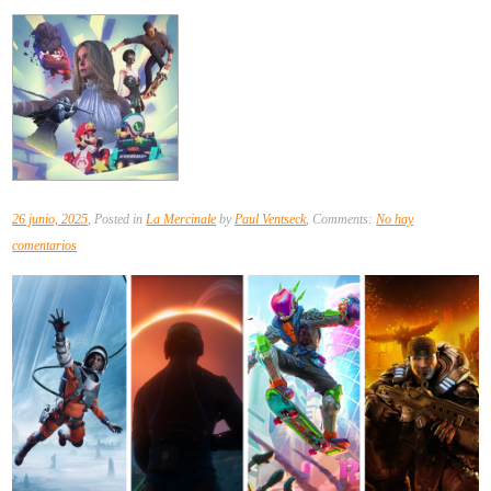
26 junio, 2025
, Posted in
La Mercinale
by
Paul Ventseck
, Comments:
No hay
en
comentarios