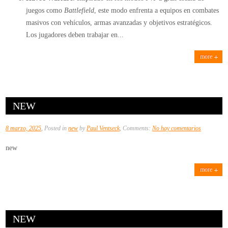
juegos como
Battlefield
, este modo enfrenta a equipos en combates
masivos con vehículos, armas avanzadas y objetivos estratégicos.
Los jugadores deben trabajar en...
more
NEW
en
8 marzo, 2025
, Posted in
new
by
Paul Ventseck
, Comments:
No hay comentarios
new
new
more
NEW