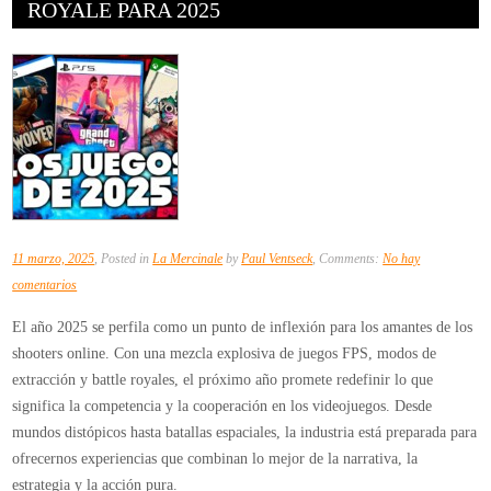
ROYALE PARA 2025
11 marzo, 2025
, Posted in
La Mercinale
by
Paul Ventseck
, Comments:
No hay
en
comentarios
Juegos
El año 2025 se perfila como un punto de inflexión para los amantes de los
FPS,
shooters online. Con una mezcla explosiva de juegos FPS, modos de
Extracción
extracción y battle royales, el próximo año promete redefinir lo que
y
significa la competencia y la cooperación en los videojuegos. Desde
Battle
mundos distópicos hasta batallas espaciales, la industria está preparada para
Royale
ofrecernos experiencias que combinan lo mejor de la narrativa, la
para
estrategia y la acción pura.