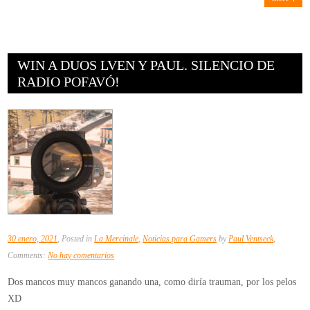
WIN A DUOS LVEN Y PAUL. SILENCIO DE
RADIO POFAVÓ!
30 enero, 2021
, Posted in
La Mercinale
,
Noticias para Gamers
by
Paul Ventseck
,
en
Comments:
No hay comentarios
Win
Dos mancos muy mancos ganando una, como diría trauman, por los pelos
a
XD
duos