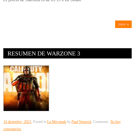
more
RESUMEN DE WARZONE 3
14 diciembre, 2023
, Posted in
La Mercinale
by
Paul Ventseck
, Comments:
No hay
en
comentarios