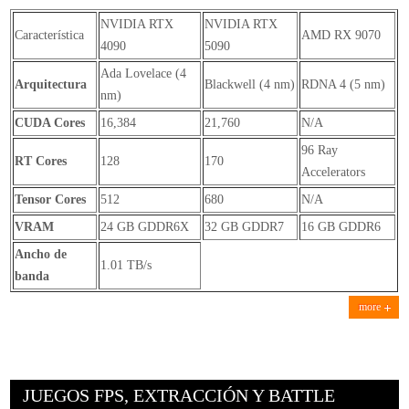
NVIDIA RTX
NVIDIA RTX
Característica
AMD RX 9070
4090
5090
Ada Lovelace (4
Arquitectura
Blackwell (4 nm)
RDNA 4 (5 nm)
nm)
CUDA Cores
16,384
21,760
N/A
96 Ray
RT Cores
128
170
Accelerators
Tensor Cores
512
680
N/A
VRAM
24 GB GDDR6X
32 GB GDDR7
16 GB GDDR6
Ancho de
1.01 TB/s
banda
more
JUEGOS FPS, EXTRACCIÓN Y BATTLE