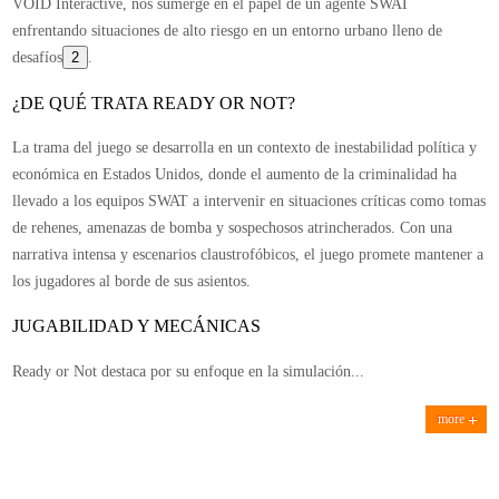
VOID Interactive, nos sumerge en el papel de un agente SWAT
La
enfrentando situaciones de alto riesgo en un entorno urbano lleno de
experiencia
desafíos
2
.
táctica
definitiva
¿DE QUÉ TRATA READY OR NOT?
para
La trama del juego se desarrolla en un contexto de inestabilidad política y
los
económica en Estados Unidos, donde el aumento de la criminalidad ha
amantes
llevado a los equipos SWAT a intervenir en situaciones críticas como tomas
de
de rehenes, amenazas de bomba y sospechosos atrincherados. Con una
los
narrativa intensa y escenarios claustrofóbicos, el juego promete mantener a
juegos
los jugadores al borde de sus asientos.
de
guerra
JUGABILIDAD Y MECÁNICAS
Ready or Not destaca por su enfoque en la simulación...
more