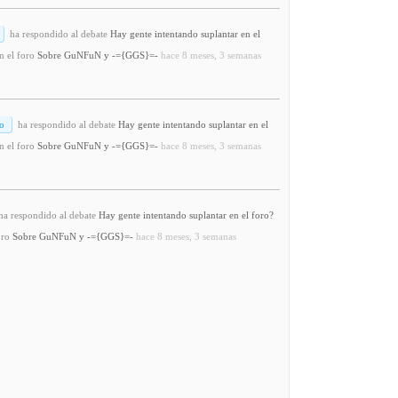
ha respondido al debate
Hay gente intentando suplantar en el
n el foro
Sobre GuNFuN y -={GGS}=-
hace 8 meses, 3 semanas
o
ha respondido al debate
Hay gente intentando suplantar en el
n el foro
Sobre GuNFuN y -={GGS}=-
hace 8 meses, 3 semanas
a respondido al debate
Hay gente intentando suplantar en el foro?
oro
Sobre GuNFuN y -={GGS}=-
hace 8 meses, 3 semanas