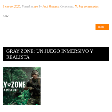
en
8 marzo, 2025
, Posted in
new
by
Paul Ventseck
, Comments:
No hay comentarios
new
new
more
GRAY ZONE: UN JUEGO INMERSIVO Y
REALISTA