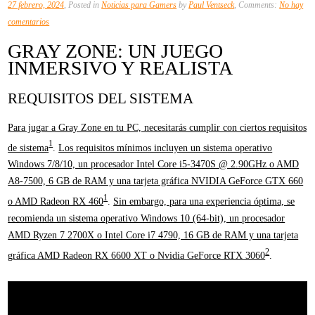
27 febrero, 2024
, Posted in
Noticias para Gamers
by
Paul Ventseck
, Comments:
No hay
en
comentarios
Gray
GRAY ZONE: UN JUEGO
Zone:
INMERSIVO Y REALISTA
Un
Juego
REQUISITOS DEL SISTEMA
Inmersivo
y
Para jugar a Gray Zone en tu PC, necesitarás cumplir con ciertos requisitos
Realista
1
de sistema
.
Los requisitos mínimos incluyen un sistema operativo
Windows 7/8/10, un procesador Intel Core i5-3470S @ 2.90GHz o AMD
A8-7500, 6 GB de RAM y una tarjeta gráfica NVIDIA GeForce GTX 660
1
o AMD Radeon RX 460
.
Sin embargo, para una experiencia óptima, se
recomienda un sistema operativo Windows 10 (64-bit), un procesador
AMD Ryzen 7 2700X o Intel Core i7 4790, 16 GB de RAM y una tarjeta
2
gráfica AMD Radeon RX 6600 XT o Nvidia GeForce RTX 3060
.