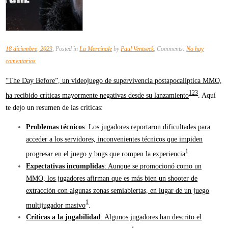
18 diciembre, 2023
, Posted in
La Mercinale
by
Paul Ventseck
, Comments:
No hay
en
comentarios
The
“The Day Before”, un videojuego de supervivencia postapocalíptica MMO,
Day
1
2
3
ha recibido críticas mayormente negativas desde su lanzamiento
. Aquí
Before
te dejo un resumen de las críticas:
Problemas técnicos
: Los jugadores reportaron dificultades para
acceder a los servidores, inconvenientes técnicos que impiden
1
progresar en el juego y bugs que rompen la experiencia
.
Expectativas incumplidas
: Aunque se promocionó como un
MMO, los jugadores afirman que es más bien un shooter de
extracción con algunas zonas semiabiertas, en lugar de un juego
1
multijugador masivo
.
Críticas a la jugabilidad
: Algunos jugadores han descrito el