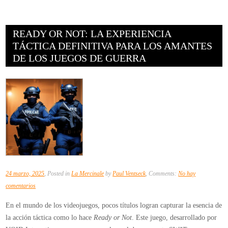
READY OR NOT: LA EXPERIENCIA
TÁCTICA DEFINITIVA PARA LOS AMANTES
DE LOS JUEGOS DE GUERRA
24 marzo, 2025
, Posted in
La Mercinale
by
Paul Ventseck
, Comments:
No hay
en
comentarios
Ready
En el mundo de los videojuegos, pocos títulos logran capturar la esencia de
or
la acción táctica como lo hace
Ready or Not
. Este juego, desarrollado por
Not: