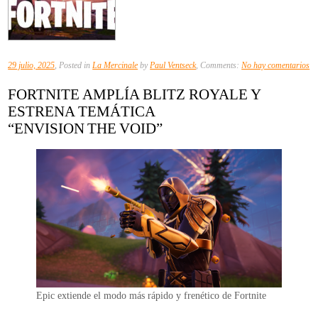
en
29 julio, 2025
, Posted in
La Mercinale
by
Paul Ventseck
, Comments:
No hay comentarios
Fo
FORTNITE AMPLÍA BLITZ ROYALE Y
am
ESTRENA TEMÁTICA
Bl
“ENVISION THE VOID”
y
es
te
“E
Epic extiende el modo más rápido y frenético de Fortnite