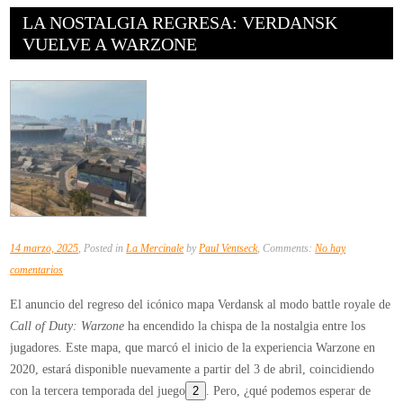
LA NOSTALGIA REGRESA: VERDANSK
VUELVE A WARZONE
14 marzo, 2025
, Posted in
La Mercinale
by
Paul Ventseck
, Comments:
No hay
en
comentarios
La
El anuncio del regreso del icónico mapa Verdansk al modo battle royale de
Nostalgia
Call of Duty: Warzone
ha encendido la chispa de la nostalgia entre los
Regresa:
jugadores. Este mapa, que marcó el inicio de la experiencia Warzone en
Verdansk
2020, estará disponible nuevamente a partir del 3 de abril, coincidiendo
Vuelve
con la tercera temporada del juego
2
. Pero, ¿qué podemos esperar de
a