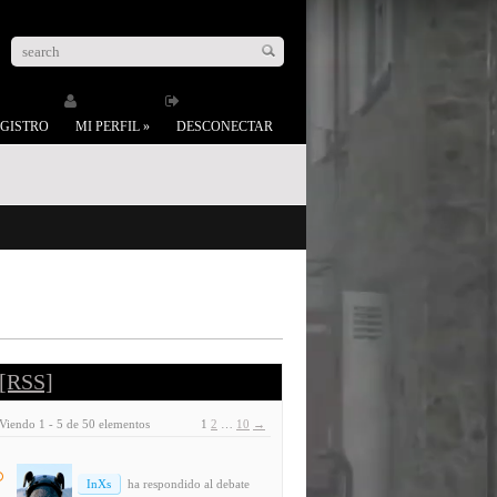
GISTRO
MI PERFIL
»
DESCONECTAR
[RSS]
Viendo 1 - 5 de 50 elementos
1
2
…
10
→
InXs
ha respondido al debate