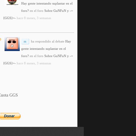
Hay gente intentando suplantar en el
foro?
en el foro
Sobre GuNFuN y -=
{GGS}=-
hace 8 meses, 3 semanas
m
ha respondido al debate
Hay
gente intentando suplantar en el
foro?
en el foro
Sobre GuNFuN y -=
{GGS}=-
hace 8 meses, 3 semanas
Cuota GGS