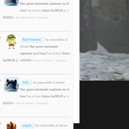
Hay gente intentando suplantar en el
foro?
en el foro
Sobre GuNFuN y -=
{GGS}=-
hace 8 meses, 1 semana
Paul Ventseck
ha respondido al
debate
Hay gente intentando
suplantar en el foro?
en el foro
Sobre
GuNFuN y -={GGS}=-
hace 8 meses, 2 semanas
InXs
ha respondido al debate
Hay gente intentando suplantar en el
foro?
en el foro
Sobre GuNFuN y -=
{GGS}=-
hace 8 meses, 3 semanas
angelo
ha respondido al debate