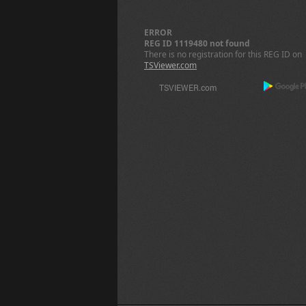
ERROR
REG ID 1119480 not found
There is no registration for this REG ID on
TSViewer.com