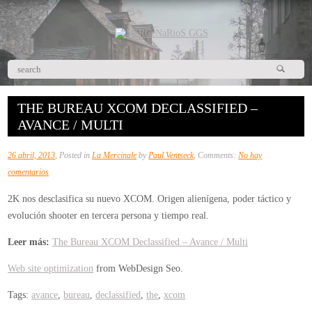
THE BUREAU XCOM DECLASSIFIED –
AVANCE / MULTI
26 abril, 2013
, Posted in
La Mercinale
by
Paul Ventseck
, Comments:
No hay
en
comentarios
The
2K nos desclasifica su nuevo XCOM. Origen alienígena, poder táctico y
Bureau
evolución shooter en tercera persona y tiempo real.
XCOM
Declassified
Leer más:
The Bureau XCOM Declassified – Avance / Multi
–
Web site optimization
from WebDesign Seo.
Avance
/
Tags:
avance
,
bureau
,
declassified
,
the
,
xcom
Multi