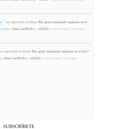
o
ha respondido al debate
Hay gente intentando suplantar en el
n el foro
Sobre GuNFuN y -={GGS}=-
hace 8 meses, 3 semanas
a respondido al debate
Hay gente intentando suplantar en el foro?
oro
Sobre GuNFuN y -={GGS}=-
hace 8 meses, 3 semanas
SUBSCRÍBETE