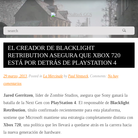
EL CREADOR DE BLACKLIGHT
RETRIBUTION ASEGURA QUE XBOX 720
ESTÁ POR DETRÁS DE PLAYSTATION 4
29 marzo, 2013
, Posted in
La Mercinale
by
Paul Ventseck
, Comments:
No hay
en
comentarios
El
Jared Gerritzen
, líder de Zombie Studios, asegura que Sony ganará la
creador
batalla de la Next Gen con
PlayStation 4
. El responsable de
Blacklight
de
Retribution
, título confirmado recientemente para esta plataforma,
Blacklight
sostiene que Microsoft mantiene una estrategia completamente distinta con
Retribution
Xbox 720
, una política que les llevará a quedarse atrás en la carrera hacia
asegura
la nueva generación de hardware.
que