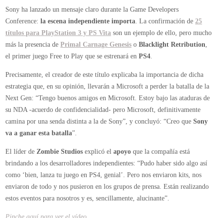
Xbox
Sony ha lanzado un mensaje claro durante la Game Developers
720
Conference:
la escena independiente importa
. La confirmación de
25
está
títulos para PlayStation 3 y PS Vita
son un ejemplo de ello, pero mucho
por
más la presencia de
Primal Carnage Genesis
o
Blacklight Retribution
,
detrás
el primer juego Free to Play que se estrenará en
PS4
.
de
Precisamente, el creador de este título explicaba la importancia de dicha
PlayStation
estrategia que, en su opinión, llevarán a Microsoft a perder la batalla de la
4
Next Gen: “Tengo buenos amigos en Microsoft. Estoy bajo las ataduras de
su NDA -acuerdo de confidencialidad- pero Microsoft, definitivamente
camina por una senda distinta a la de Sony”, y concluyó: “Creo que
Sony
va a ganar esta batalla
”.
El líder de
Zombie Studios
explicó el
apoyo
que la compañía está
brindando a los desarrolladores independientes: “Pudo haber sido algo así
como ‘bien, lanza tu juego en PS4, genial’. Pero nos enviaron kits, nos
enviaron de todo y nos pusieron en los grupos de prensa. Están realizando
estos eventos para nosotros y es, sencillamente, alucinante”.
Pinche aquí para ver el vídeo