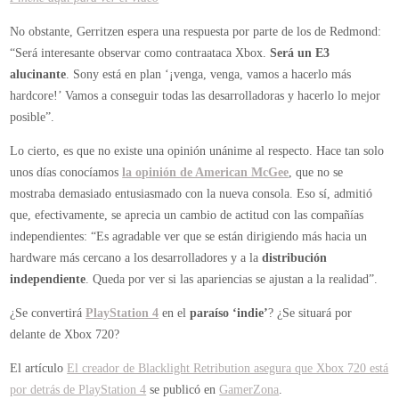
No obstante, Gerritzen espera una respuesta por parte de los de Redmond:
“Será interesante observar como contraataca Xbox.
Será un E3
alucinante
. Sony está en plan ‘¡venga, venga, vamos a hacerlo más
hardcore!’ Vamos a conseguir todas las desarrolladoras y hacerlo lo mejor
posible”.
Lo cierto, es que no existe una opinión unánime al respecto. Hace tan solo
unos días conocíamos
la opinión de American McGee
, que no se
mostraba demasiado entusiasmado con la nueva consola. Eso sí, admitió
que, efectivamente, se aprecia un cambio de actitud con las compañías
independientes: “Es agradable ver que se están dirigiendo más hacia un
hardware más cercano a los desarrolladores y a la
distribución
independiente
. Queda por ver si las apariencias se ajustan a la realidad”.
¿Se convertirá
PlayStation 4
en el
paraíso ‘indie’
? ¿Se situará por
delante de Xbox 720?
El artículo
El creador de Blacklight Retribution asegura que Xbox 720 está
por detrás de PlayStation 4
se publicó en
GamerZona
.