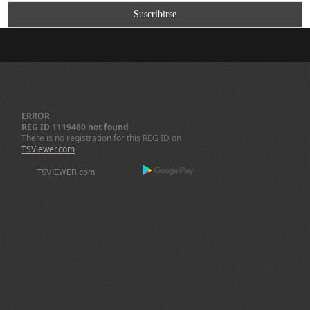
ERROR
REG ID 1119480 not found
There is no registration for this REG ID on
TSViewer.com