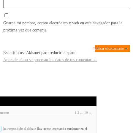
Guarda mi nombre, correo electrónico y web en este navegador para la
próxima vez que comente.
Este sitio usa Akismet para reducir el spam.
Aprende cómo se procesan los datos de tus comentarios.
ementos
1
2
…
10
→
ha respondido al debate
Hay gente intentando suplantar en el