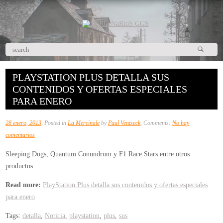
PLAYSTATION PLUS DETALLA SUS
CONTENIDOS Y OFERTAS ESPECIALES
PARA ENERO
28 enero, 2013
, Posted in
La Mercinale
by
Paul Ventseck
, Comments:
No hay
en
comentarios
PlayStation
Sleeping Dogs, Quantum Conundrum y F1 Race Stars entre otros
Plus
productos.
detalla
sus
Read more:
PlayStation Plus detalla sus contenidos y ofertas especiales
contenidos
para enero
y
Tags:
detalla
,
Noticia
,
playstation
,
plus
,
sus
ofertas