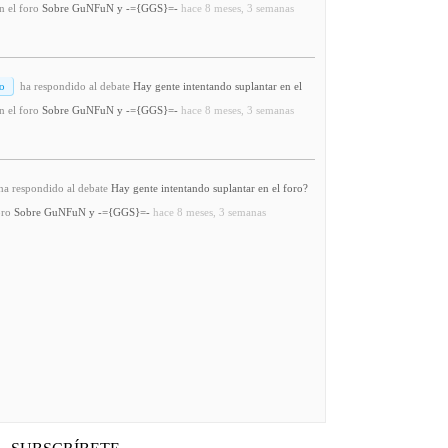
n el foro
Sobre GuNFuN y -={GGS}=-
hace 8 meses, 3 semanas
o
ha respondido al debate
Hay gente intentando suplantar en el
n el foro
Sobre GuNFuN y -={GGS}=-
hace 8 meses, 3 semanas
a respondido al debate
Hay gente intentando suplantar en el foro?
oro
Sobre GuNFuN y -={GGS}=-
hace 8 meses, 3 semanas