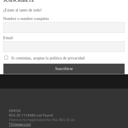
SUBSCRÍBETE
¡Estate al tanto de todo!
Nombre o nombre completo
Email
Si continúas, aceptas la política de privacidad
ERROR
REG ID 1119480 not found
There is no registration for this REG ID on
TSViewer.com