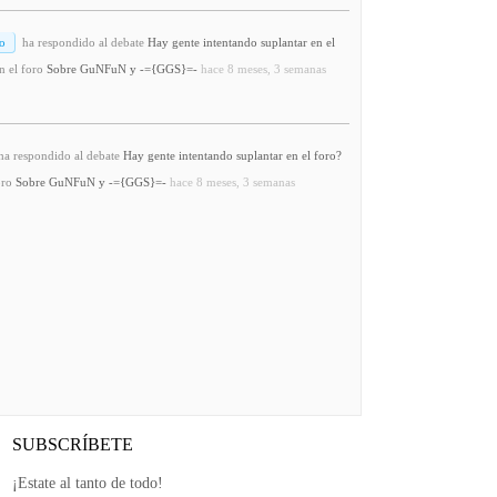
o
ha respondido al debate
Hay gente intentando suplantar en el
n el foro
Sobre GuNFuN y -={GGS}=-
hace 8 meses, 3 semanas
a respondido al debate
Hay gente intentando suplantar en el foro?
oro
Sobre GuNFuN y -={GGS}=-
hace 8 meses, 3 semanas
SUBSCRÍBETE
¡Estate al tanto de todo!