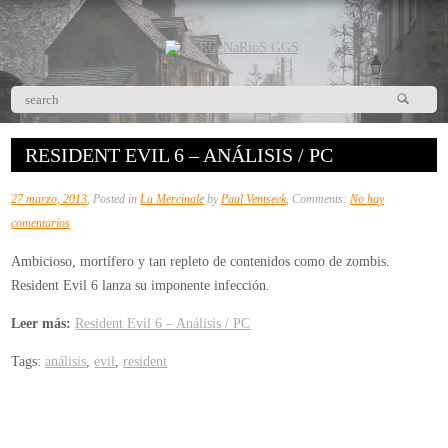
RESIDENT EVIL 6 – ANÁLISIS / PC
27 marzo, 2013
, Posted in
La Mercinale
by
Paul Ventseck
, Comments:
No hay
en
comentarios
Resident
Ambicioso, mortífero y tan repleto de contenidos como de zombis.
Evil
Resident Evil 6 lanza su imponente infección.
6
–
Leer más:
Resident Evil 6 – Análisis / PC
Análisis
Tags:
análisis
,
evil
,
resident
/
PC