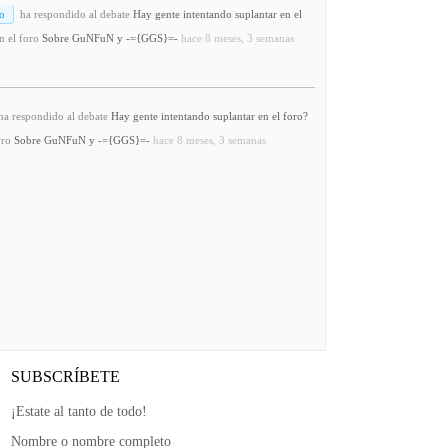
o
ha respondido al debate
Hay gente intentando suplantar en el
n el foro
Sobre GuNFuN y -={GGS}=-
hace 8 meses, 3 semanas
a respondido al debate
Hay gente intentando suplantar en el foro?
oro
Sobre GuNFuN y -={GGS}=-
hace 8 meses, 3 semanas
SUBSCRÍBETE
¡Estate al tanto de todo!
Nombre o nombre completo