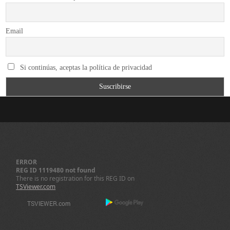
Email
Si continúas, aceptas la política de privacidad
ERROR
REG ID 1119480 not found
There is no registration for this REG ID on
TSViewer.com