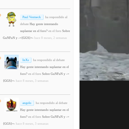
Paul Ventseck
ha respondido al
debate
Hay gente intentando
suplantar en el foro?
en el foro
Sobre
GuNFuN y -={GGS}=-
hace 8 meses, 2 semanas
InXs
ha respondido al debate
Hay gente intentando suplantar en el
foro?
en el foro
Sobre GuNFuN y -=
{GGS}=-
hace 8 meses, 3 semanas
angelo
ha respondido al debate
Hay gente intentando suplantar en el
foro?
en el foro
Sobre GuNFuN y -=
{GGS}=-
hace 8 meses, 3 semanas