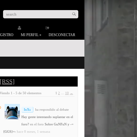
GISTRO
MI PERFIL
»
DESCONECTAR
[RSS]
Viendo 1 - 5 de 50 elementos
1
2
…
10
→
InXs
ha respondido al debate
Hay gente intentando suplantar en el
foro?
en el foro
Sobre GuNFuN y -=
{GGS}=-
hace 8 meses, 1 semana