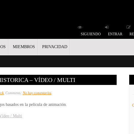
SIGUIENDO
ENTRAR
RE
GOS
MIEMBROS
PRIVACIDAD
ISTORICA – VÍDEO / MULTI
en
eck
, Comments:
No hay comentarios
Los
gos basados en la película de animación.
Croods
Fiesta
Vídeo / Multi
Prehistorica
–