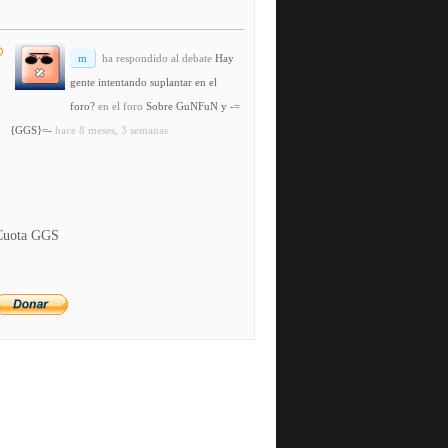
m
ha respondido al debate
Hay
gente intentando suplantar en el
foro?
en el foro
Sobre GuNFuN y -=
{GGS}=-
hace 8 meses, 3 semanas
Cuota GGS