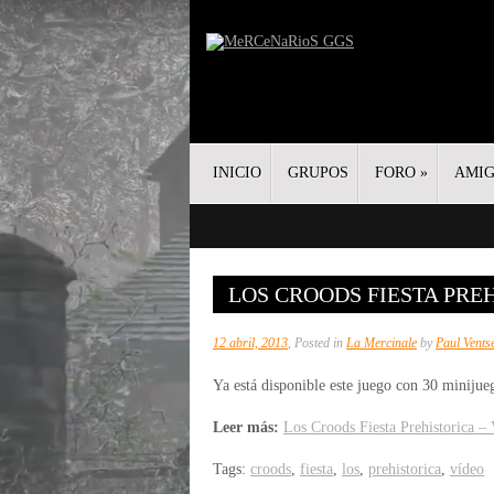
INICIO
GRUPOS
FORO
»
AMI
LOS CROODS FIESTA PREH
12 abril, 2013
, Posted in
La Mercinale
by
Paul Vents
Ya está disponible este juego con 30 minijue
Leer más:
Los Croods Fiesta Prehistorica – 
Tags:
croods
,
fiesta
,
los
,
prehistorica
,
vídeo