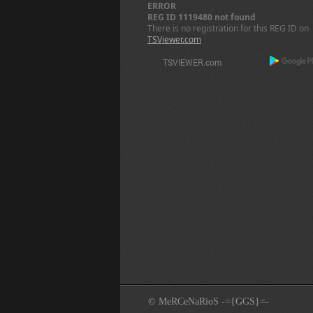
ERROR
REG ID 1119480 not found
There is no registration for this REG ID on
TSViewer.com
© MeRCeNaRioS -={GGS}=-