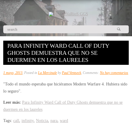
PARA INFINITY WARD CALL OF DUTY
GHOSTS DEMUESTRA QUE NO SE
DUERMEN EN LOS LAURELES
en
1 mayo, 2013
, Posted in
La Mercinale
by
Paul Ventseck
, Comments:
No hay comentarios
Pa
"Todo el mundo esperaba que hiciéramos Modern Warfare 4. Hubiera sido
Inf
lo seguro".
Wa
Ca
Leer más:
Para Infinity Ward Call of Duty Ghosts demuestra que no se
of
duermen en los laureles
Du
Tags:
call
,
infinity
,
Noticia
,
para
,
ward
Gh
de