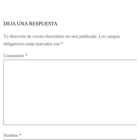
qu
no
se
DEJA UNA RESPUESTA
du
en
Tu dirección de correo electrónico no será publicada.
Los campos
lo
obligatorios están marcados con
*
la
Comentario
*
Nombre
*