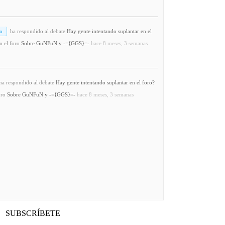
o
ha respondido al debate
Hay gente intentando suplantar en el
n el foro
Sobre GuNFuN y -={GGS}=-
hace 8 meses, 3 semanas
a respondido al debate
Hay gente intentando suplantar en el foro?
oro
Sobre GuNFuN y -={GGS}=-
hace 8 meses, 3 semanas
SUBSCRÍBETE