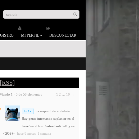
GISTRO
MI PERFIL
»
DESCONECTAR
[RSS]
Viendo 1 - 5 de 50 elementos
1
2
…
10
→
InXs
ha respondido al debate
Hay gente intentando suplantar en el
foro?
en el foro
Sobre GuNFuN y -=
{GGS}=-
hace 8 meses, 1 semana