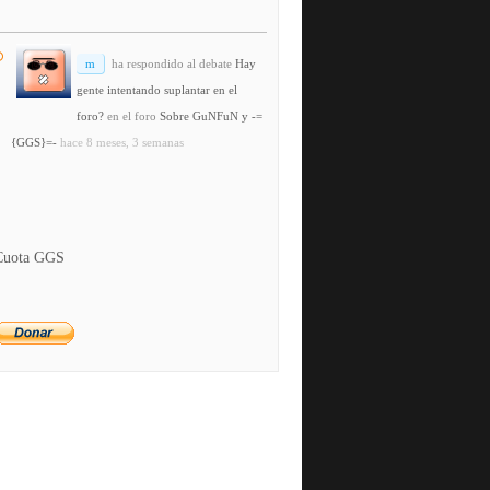
m
ha respondido al debate
Hay
gente intentando suplantar en el
foro?
en el foro
Sobre GuNFuN y -=
{GGS}=-
hace 8 meses, 3 semanas
Cuota GGS