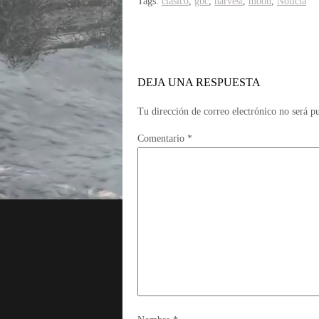
Tags:
clásico
,
gbc
,
harvest
,
moon
,
Noticia
DEJA UNA RESPUESTA
Tu dirección de correo electrónico no será p
Comentario
*