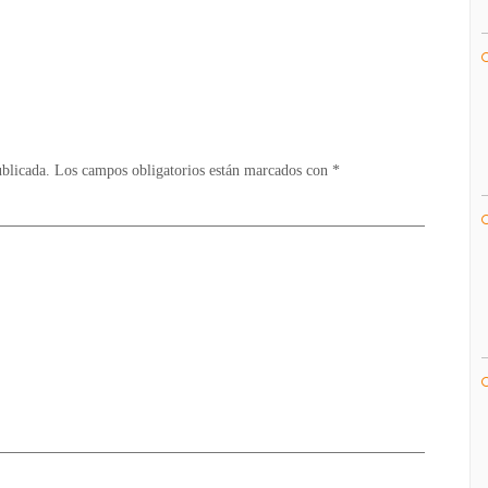
de
GBC
llegará
a
la
Consola
Virtual
ublicada.
Los campos obligatorios están marcados con
*
de
3DS