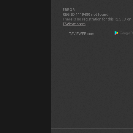
ERROR
REG ID 1119480 not found
There is no registration for this REG ID on
TSViewer.com