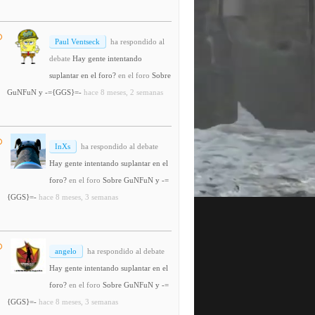
Paul Ventseck
ha respondido al
debate
Hay gente intentando
suplantar en el foro?
en el foro
Sobre
GuNFuN y -={GGS}=-
hace 8 meses, 2 semanas
InXs
ha respondido al debate
Hay gente intentando suplantar en el
foro?
en el foro
Sobre GuNFuN y -=
{GGS}=-
hace 8 meses, 3 semanas
angelo
ha respondido al debate
Hay gente intentando suplantar en el
foro?
en el foro
Sobre GuNFuN y -=
{GGS}=-
hace 8 meses, 3 semanas