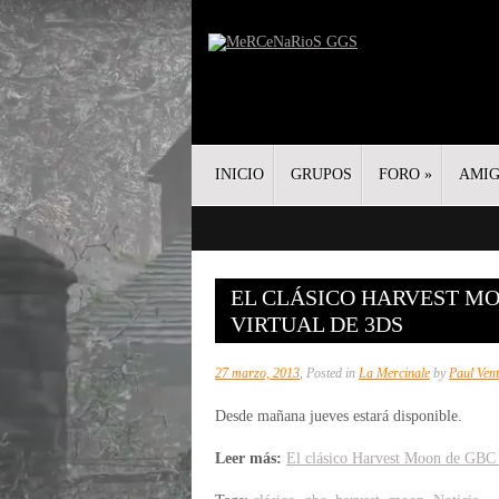
INICIO
GRUPOS
FORO
»
AMI
EL CLÁSICO HARVEST M
VIRTUAL DE 3DS
27 marzo, 2013
, Posted in
La Mercinale
by
Paul Vent
Desde mañana jueves estará disponible.
Leer más:
El clásico Harvest Moon de GBC l