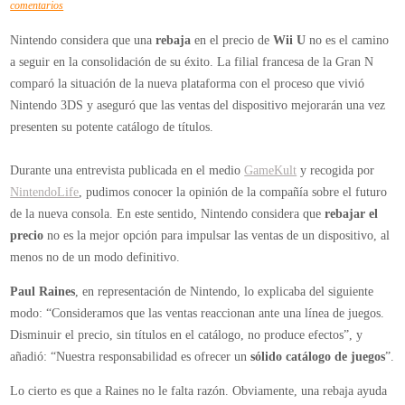
en
comentarios
Nintendo
Nintendo considera que una
rebaja
en el precio de
Wii U
no es el camino
insiste
a seguir en la consolidación de su éxito. La filial francesa de la Gran N
en
comparó la situación de la nueva plataforma con el proceso que vivió
que
Nintendo 3DS y aseguró que las ventas del dispositivo mejorarán una vez
la
presenten su potente catálogo de títulos.
rebaja
del
Durante una entrevista publicada en el medio
GameKult
y recogida por
precio
NintendoLife
, pudimos conocer la opinión de la compañía sobre el futuro
de
de la nueva consola. En este sentido, Nintendo considera que
rebajar el
Wii
precio
no es la mejor opción para impulsar las ventas de un dispositivo, al
U
menos no de un modo definitivo.
no
es
Paul Raines
, en representación de Nintendo, lo explicaba del siguiente
el
modo: “Consideramos que las ventas reaccionan ante una línea de juegos.
camino
Disminuir el precio, sin títulos en el catálogo, no produce efectos”, y
a
añadió: “Nuestra responsabilidad es ofrecer un
sólido catálogo de juegos
”.
seguir
Lo cierto es que a Raines no le falta razón. Obviamente, una rebaja ayuda