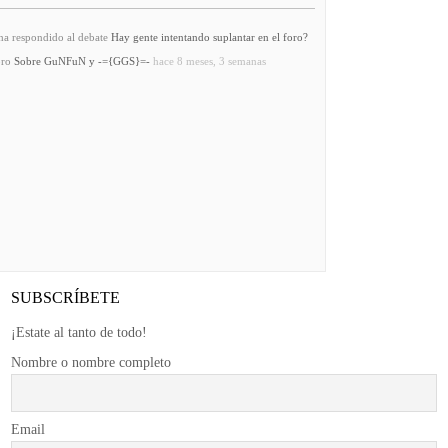
a respondido al debate
Hay gente intentando suplantar en el foro?
oro
Sobre GuNFuN y -={GGS}=-
hace 8 meses, 3 semanas
SUBSCRÍBETE
¡Estate al tanto de todo!
Nombre o nombre completo
Email