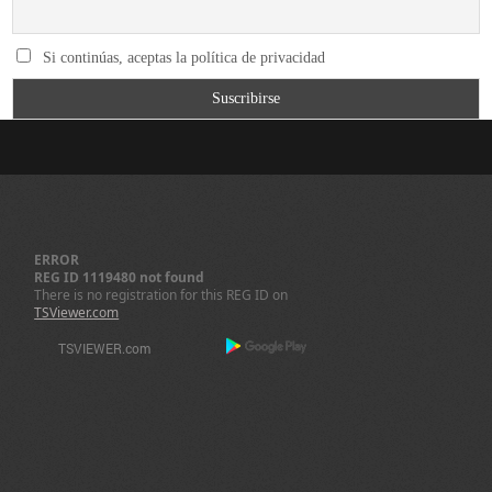
Si continúas, aceptas la política de privacidad
ERROR
REG ID 1119480 not found
There is no registration for this REG ID on
TSViewer.com