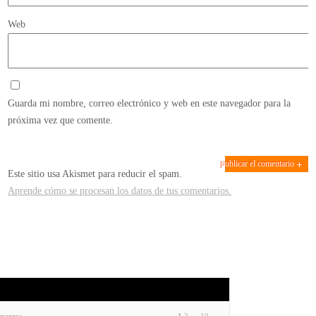
Web
Guarda mi nombre, correo electrónico y web en este navegador para la
próxima vez que comente.
Este sitio usa Akismet para reducir el spam.
Aprende cómo se procesan los datos de tus comentarios.
ementos
1
2
…
10
→