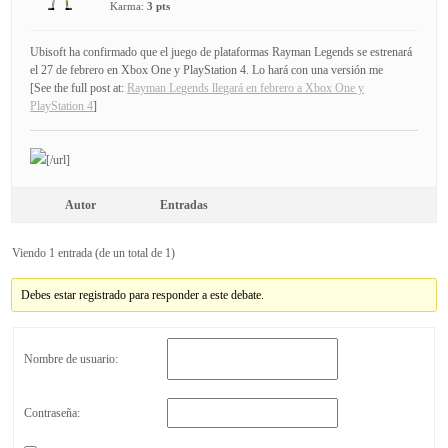
Karma:
3 pts
Ubisoft ha confirmado que el juego de plataformas Rayman Legends se estrenará
el 27 de febrero en Xbox One y PlayStation 4. Lo hará con una versión me
[See the full post at:
Rayman Legends llegará en febrero a Xbox One y
PlayStation 4
]
[/url]
Autor
Entradas
Viendo 1 entrada (de un total de 1)
Debes estar registrado para responder a este debate.
Nombre de usuario:
Contraseña: