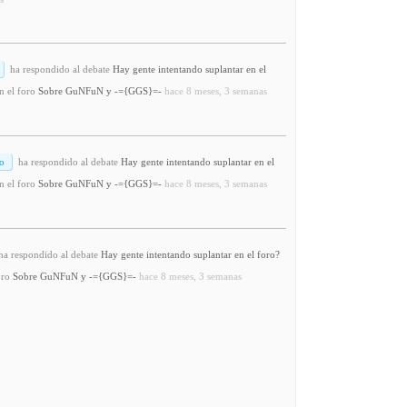
ha respondido al debate
Hay gente intentando suplantar en el
n el foro
Sobre GuNFuN y -={GGS}=-
hace 8 meses, 3 semanas
o
ha respondido al debate
Hay gente intentando suplantar en el
n el foro
Sobre GuNFuN y -={GGS}=-
hace 8 meses, 3 semanas
a respondido al debate
Hay gente intentando suplantar en el foro?
oro
Sobre GuNFuN y -={GGS}=-
hace 8 meses, 3 semanas