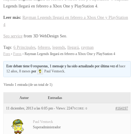
Legends llegará en febrero a Xbox One y PlayStation 4.
Leer más:
Rayman Legends llegará en febrero a Xbox One y PlayStation
4
Seo service
from 3D WebDesign Seo.
Tags:
6 Principales
,
febrero
,
legends
,
llegará
,
rayman
Foro
›
Foros
›
Rayman Legends llegará en febrero a Xbox One y PlayStation 4
Este debate tiene 0 respuestas, 1 mensaje y ha sido actualizado por última vez el
hace
12 años, 8 meses
por
Paul Ventseck
.
Viendo 1 entrada (de un total de 1)
Autor
Entradas
11 diciembre, 2013 a las 6:05 pm
- Views: 2247
#164197
SCORE: 0
Paul Ventseck
Superadministrador