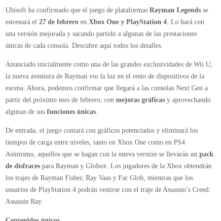
Rayman
Ubisoft ha confirmado que el juego de plataformas
Rayman Legends
se
Legends
estrenará el
27 de febrero
en
Xbox One y PlayStation 4
. Lo hará con
llegará
una versión mejorada y sacando partido a algunas de las prestaciones
en
únicas de cada consola. Descubre aquí todos los detalles.
febrero
a
Anunciado inicialmente como una de las grandes exclusividades de Wii U,
Xbox
la nueva aventura de Rayman vio la luz en el resto de dispositivos de la
One
escena. Ahora, podemos confirmar que llegará a las consolas Next Gen a
y
partir del próximo mes de febrero, con
mejoras gráficas
y aprovechando
PlayStation
algunas de sus
funciones únicas
.
4
De entrada, el juego contará con gráficos potenciados y eliminará los
tiempos de carga entre niveles, tanto en Xbox One como en PS4.
Asimismo, aquellos que se hagan con la nueva versión se llevarán un
pack
de disfraces
para Rayman y Globox. Los jugadores de la Xbox obtendrán
los trajes de Rayman Fisher, Ray Vaas y Far Glob, mientras que los
usuarios de PlayStation 4 podrán vestirse con el traje de Assassin’s Creed:
Assassin Ray.
Contenidos únicos