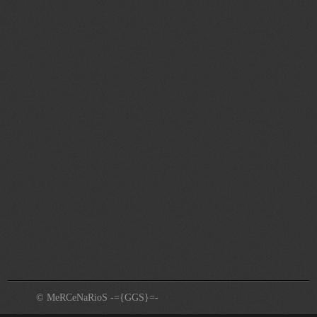
© MeRCeNaRioS -={GGS}=-