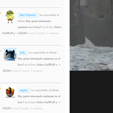
Paul Ventseck
ha respondido al
debate
Hay gente intentando
suplantar en el foro?
en el foro
Sobre
GuNFuN y -={GGS}=-
hace 8 meses, 2 semanas
InXs
ha respondido al debate
Hay gente intentando suplantar en el
foro?
en el foro
Sobre GuNFuN y -=
{GGS}=-
hace 8 meses, 3 semanas
angelo
ha respondido al debate
Hay gente intentando suplantar en el
foro?
en el foro
Sobre GuNFuN y -=
{GGS}=-
hace 8 meses, 3 semanas