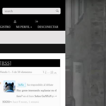
GISTRO
MI PERFIL
»
DESCONECTAR
[RSS]
Viendo 1 - 5 de 50 elementos
1
2
…
10
→
InXs
ha respondido al debate
Hay gente intentando suplantar en el
foro?
en el foro
Sobre GuNFuN y -=
{GGS}=-
hace 8 meses, 1 semana