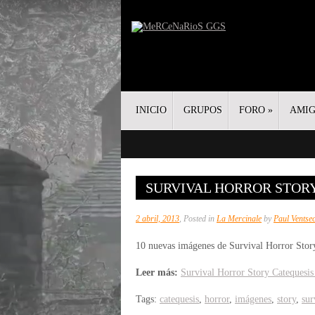
INICIO
GRUPOS
FORO
»
AMI
SURVIVAL HORROR STORY
2 abril, 2013
, Posted in
La Mercinale
by
Paul Ventse
10 nuevas imágenes de Survival Horror Story
Leer más:
Survival Horror Story Catequesis
Tags:
catequesis
,
horror
,
imágenes
,
story
,
sur