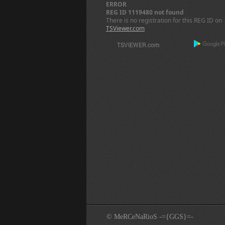
ERROR
REG ID 1119480 not found
There is no registration for this REG ID on
TSViewer.com
© MeRCeNaRioS -={GGS}=-