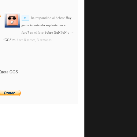
m
ha respondido al debate
Hay
gente intentando suplantar en el
foro?
en el foro
Sobre GuNFuN y -=
{GGS}=-
hace 8 meses, 3 semanas
Cuota GGS