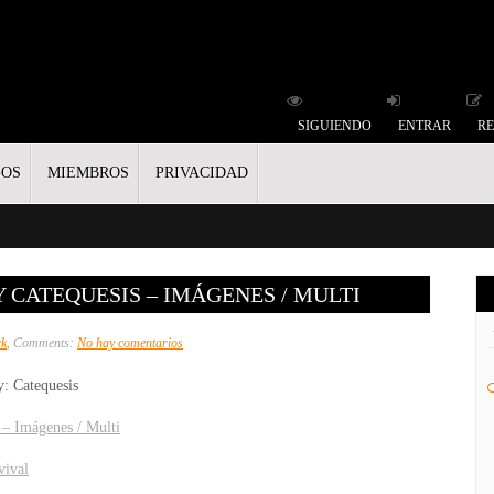
SIGUIENDO
ENTRAR
RE
GOS
MIEMBROS
PRIVACIDAD
 CATEQUESIS – IMÁGENES / MULTI
en
ck
, Comments:
No hay comentarios
Survival
: Catequesis
Horror
Story
 – Imágenes / Multi
Catequesis
vival
–