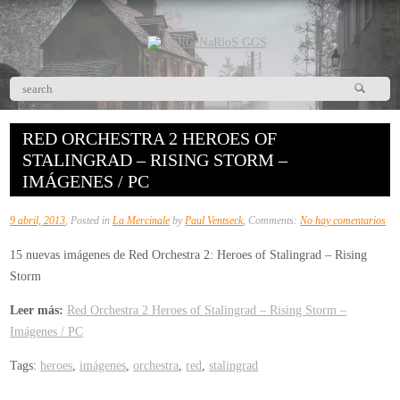
RED ORCHESTRA 2 HEROES OF
STALINGRAD – RISING STORM –
IMÁGENES / PC
en
9 abril, 2013
, Posted in
La Mercinale
by
Paul Ventseck
, Comments:
No hay comentarios
Re
15 nuevas imágenes de Red Orchestra 2: Heroes of Stalingrad – Rising
Orc
Storm
2
He
Leer más:
Red Orchestra 2 Heroes of Stalingrad – Rising Storm –
of
Imágenes / PC
Sta
Tags:
heroes
,
imágenes
,
orchestra
,
red
,
stalingrad
–
Ris