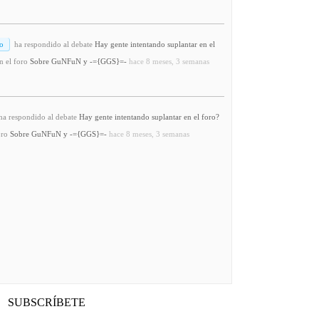
o
ha respondido al debate
Hay gente intentando suplantar en el
n el foro
Sobre GuNFuN y -={GGS}=-
hace 8 meses, 3 semanas
a respondido al debate
Hay gente intentando suplantar en el foro?
oro
Sobre GuNFuN y -={GGS}=-
hace 8 meses, 3 semanas
SUBSCRÍBETE