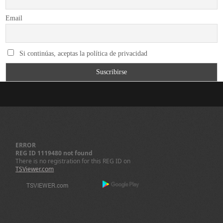
Email
Si continúas, aceptas la política de privacidad
ERROR
REG ID 1119480 not found
There is no registration for this REG ID on
TSViewer.com