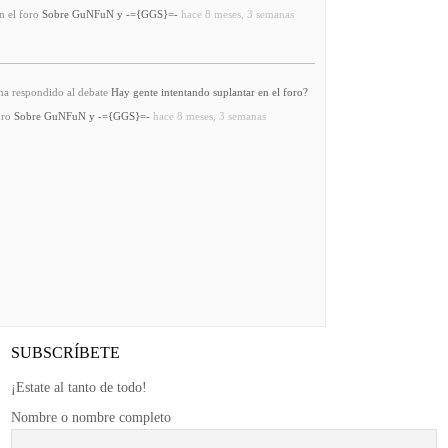
n el foro
Sobre GuNFuN y -={GGS}=-
hace 8 meses, 3 semanas
a respondido al debate
Hay gente intentando suplantar en el foro?
oro
Sobre GuNFuN y -={GGS}=-
hace 8 meses, 3 semanas
SUBSCRÍBETE
¡Estate al tanto de todo!
Nombre o nombre completo