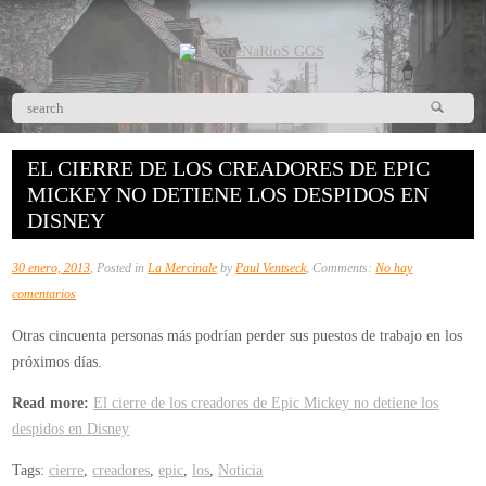
EL CIERRE DE LOS CREADORES DE EPIC
MICKEY NO DETIENE LOS DESPIDOS EN
DISNEY
30 enero, 2013
, Posted in
La Mercinale
by
Paul Ventseck
, Comments:
No hay
en
comentarios
El
Otras cincuenta personas más podrían perder sus puestos de trabajo en los
cierre
próximos días.
de
los
Read more:
El cierre de los creadores de Epic Mickey no detiene los
creadores
despidos en Disney
de
Tags:
cierre
,
creadores
,
epic
,
los
,
Noticia
Epic