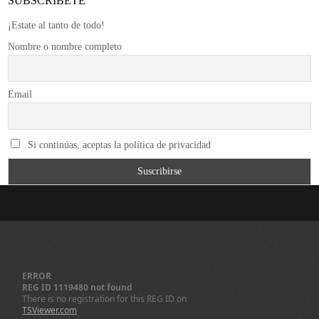
SUBSCRÍBETE
¡Estate al tanto de todo!
Nombre o nombre completo
Email
Si continúas, aceptas la política de privacidad
ERROR
REG ID 1119480 not found
There is no registration for this REG ID on
TSViewer.com