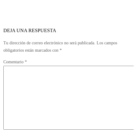
Mickey
no
detiene
los
DEJA UNA RESPUESTA
despidos
en
Tu dirección de correo electrónico no será publicada.
Los campos
Disney
obligatorios están marcados con
*
Comentario
*