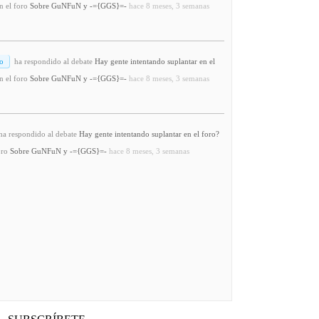
n el foro
Sobre GuNFuN y -={GGS}=-
hace 8 meses, 3 semanas
o
ha respondido al debate
Hay gente intentando suplantar en el
n el foro
Sobre GuNFuN y -={GGS}=-
hace 8 meses, 3 semanas
a respondido al debate
Hay gente intentando suplantar en el foro?
oro
Sobre GuNFuN y -={GGS}=-
hace 8 meses, 3 semanas