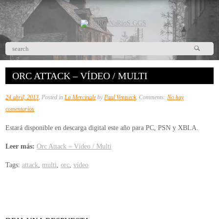
ORC ATTACK – VÍDEO / MULTI
24 abril, 2013
, Posted in
La Mercinale
by
Paul Ventseck
, Comments:
No hay
en
comentarios
Orc
Estará disponible en descarga digital este año para PC, PSN y XBLA.
Attack
–
Leer más:
Orc Attack – Vídeo / Multi
Vídeo
Tags:
attack
,
multi
,
orc
,
vídeo
/
Multi