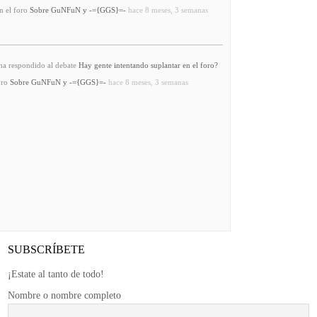
n el foro
Sobre GuNFuN y -={GGS}=-
hace 8 meses, 3 semanas
a respondido al debate
Hay gente intentando suplantar en el foro?
oro
Sobre GuNFuN y -={GGS}=-
hace 8 meses, 3 semanas
SUBSCRÍBETE
¡Estate al tanto de todo!
Nombre o nombre completo