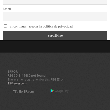
Email
Si continúas, aceptas la política de privacidad
ERROR
REG ID 1119480 not found
There is no registration for this REG ID on
TSViewer.com