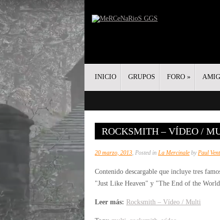
INICIO
GRUPOS
FORO
»
AMI
ROCKSMITH – VÍDEO / M
20 marzo, 2013
, Posted in
La Mercinale
by
Paul Vent
Contenido descargable que incluye tres famo
"Just Like Heaven" y "The End of the World
Leer más:
Rocksmith – Vídeo / Multi