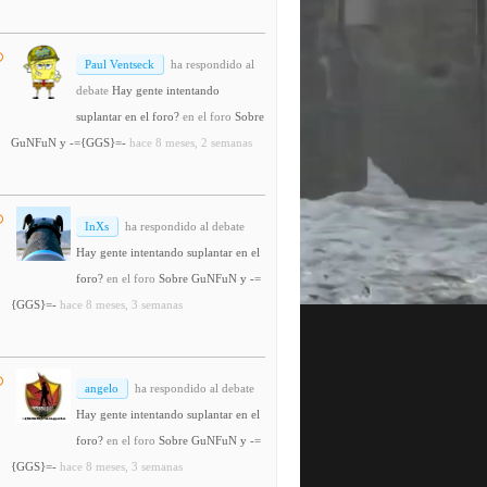
Paul Ventseck
ha respondido al
debate
Hay gente intentando
suplantar en el foro?
en el foro
Sobre
GuNFuN y -={GGS}=-
hace 8 meses, 2 semanas
InXs
ha respondido al debate
Hay gente intentando suplantar en el
foro?
en el foro
Sobre GuNFuN y -=
{GGS}=-
hace 8 meses, 3 semanas
angelo
ha respondido al debate
Hay gente intentando suplantar en el
foro?
en el foro
Sobre GuNFuN y -=
{GGS}=-
hace 8 meses, 3 semanas