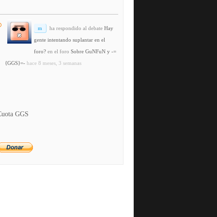
m
ha respondido al debate
Hay
gente intentando suplantar en el
foro?
en el foro
Sobre GuNFuN y -=
{GGS}=-
hace 8 meses, 3 semanas
Cuota GGS