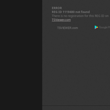
ERROR
REG ID 1119480 not found
There is no registration for this REG ID on
TSViewer.com