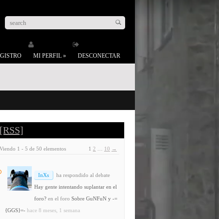
GISTRO
MI PERFIL
»
DESCONECTAR
[RSS]
Viendo 1 - 5 de 50 elementos
1
2
…
10
→
InXs
ha respondido al debate
Hay gente intentando suplantar en el
foro?
en el foro
Sobre GuNFuN y -=
{GGS}=-
hace 8 meses, 1 semana