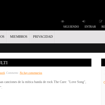
SIGUIENDO
ENTRAR
RE
GOS
MIEMBROS
PRIVACIDAD
ULTI
en
seck
, Comments:
No hay comentarios
Rocksmith
sas canciones de la mítica banda de rock The Cure: "Love Song",
–
".
Vídeo
/
Multi