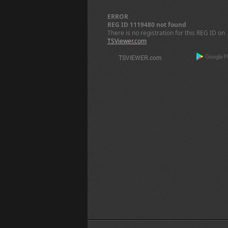
ERROR
REG ID 1119480 not found
There is no registration for this REG ID on
TSViewer.com