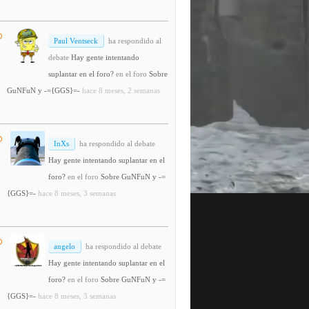
Paul Ventseck
ha respondido al
debate
Hay gente intentando
suplantar en el foro?
en el foro
Sobre
GuNFuN y -={GGS}=-
hace 8 meses, 2 semanas
InXs
ha respondido al debate
Hay gente intentando suplantar en el
foro?
en el foro
Sobre GuNFuN y -=
{GGS}=-
hace 8 meses, 3 semanas
angelo
ha respondido al debate
Hay gente intentando suplantar en el
foro?
en el foro
Sobre GuNFuN y -=
{GGS}=-
hace 8 meses, 3 semanas