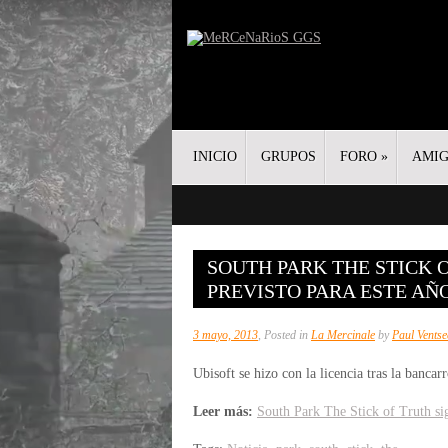
INICIO
GRUPOS
FORO
»
AMI
SOUTH PARK THE STICK 
PREVISTO PARA ESTE AÑ
3 mayo, 2013
, Posted in
La Mercinale
by
Paul Ventse
Ubisoft se hizo con la licencia tras la banca
Leer más:
South Park The Stick of Truth si