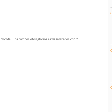
of
Truth
sigue
con
un
lanzamiento
previsto
ublicada.
Los campos obligatorios están marcados con
*
para
este
año