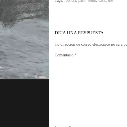
Tags:
Noticia
,
park
,
south
,
stick
,
the
DEJA UNA RESPUESTA
Tu dirección de correo electrónico no será p
Comentario
*