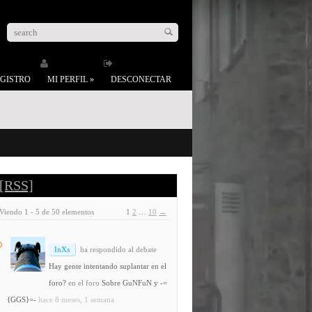
GISTRO
MI PERFIL
»
DESCONECTAR
[RSS]
Viendo 1 - 5 de 50 elementos
1
2
…
10
→
InXs
ha respondido al debate
Hay gente intentando suplantar en el
foro?
en el foro
Sobre GuNFuN y -=
{GGS}=-
hace 8 meses, 1 semana