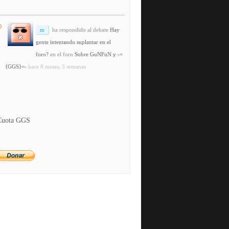
m
ha respondido al debate
Hay
gente intentando suplantar en el
foro?
en el foro
Sobre GuNFuN y -=
{GGS}=-
hace 8 meses, 3 semanas
Cuota GGS