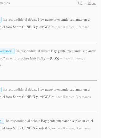
ementos
1
2
…
10
→
ha respondido al debate
Hay gente intentando suplantar en el
n el foro
Sobre GuNFuN y -={GGS}=-
hace 8 meses, 1 semana
Ventseck
ha respondido al debate
Hay gente intentando suplantar
oro?
en el foro
Sobre GuNFuN y -={GGS}=-
hace 8 meses, 2
s
ha respondido al debate
Hay gente intentando suplantar en el
n el foro
Sobre GuNFuN y -={GGS}=-
hace 8 meses, 3 semanas
o
ha respondido al debate
Hay gente intentando suplantar en el
n el foro
Sobre GuNFuN y -={GGS}=-
hace 8 meses, 3 semanas