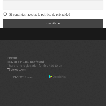
Si continúas, aceptas la política de privacidad
ERROR
REG ID 1119480 not found
There is no registration for this REG ID on
TSViewer.com