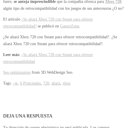
fuere,
se antoja imprescindible
que la compañía ofrezca para
Xbox 720
algún tipo de retrocompatibilidad con los juegos de sus antecesoras ¿O no?
El artículo
¿Se aliará Xbox 720 con Steam para ofrecer
retrocompatibilidad?
se publicó en
GamerZona
.
¿Se aliará Xbox 720 con Steam para ofrecer retrocompatibilidad?.
¿Se
aliará Xbox 720 con Steam para ofrecer retrocompatibilidad?.
Leer más:
¿Se aliará Xbox 720 con Steam para ofrecer
retrocompatibilidad
Seo optimization
from 3D WebDesign Seo.
Tags:
¿se
,
6 Principales
,
720
,
aliará
,
xbox
DEJA UNA RESPUESTA
Tu dirección de correo electrónico no será publicada.
Los campos