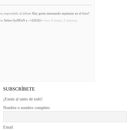
a respondido al debate
Hay gente intentando suplantar en el foro?
oro
Sobre GuNFuN y -={GGS}=-
hace 8 meses, 3 semanas
SUBSCRÍBETE
¡Estate al tanto de todo!
Nombre o nombre completo
Email