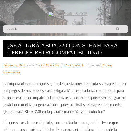
¿SE ALIARÁ XBOX 720 CON STEAM PARA
OFRECER RETROCOMPATIBILIDAD
24 marzo, 2013
, Posted in
La Mercinale
by
Paul Ventseck
, Comments:
No hay
en
comentarios
¿Se
La imposibilidad más que segura de que la nueva consola sea capaz de leer
aliará
los juegos de sus antecesoras, obliga a Microsoft a buscar soluciones para
Xbox
ofrecer esa retrocompatibilidad a sus usuarios, si no quiere ver peligrar su
720
posición con el salto generacional, pues su rival sí es capaz de ofrecerlo.
con
¿Encontrará
Xbox 720
en la plataforma de Valve la solución?
Steam
para
Porque sacar al mercado, tal y como están las cosas, un hardware que
ofrecer
obligue a sus usuarios a jubilar de manera anticipada sus juegos de la