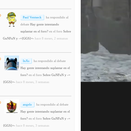
Paul Ventseck
ha respondido al
debate
Hay gente intentando
suplantar en el foro?
en el foro
Sobre
GuNFuN y -={GGS}=-
hace 8 meses, 2 semanas
InXs
ha respondido al debate
Hay gente intentando suplantar en el
foro?
en el foro
Sobre GuNFuN y -=
{GGS}=-
hace 8 meses, 3 semanas
angelo
ha respondido al debate
Hay gente intentando suplantar en el
foro?
en el foro
Sobre GuNFuN y -=
{GGS}=-
hace 8 meses, 3 semanas