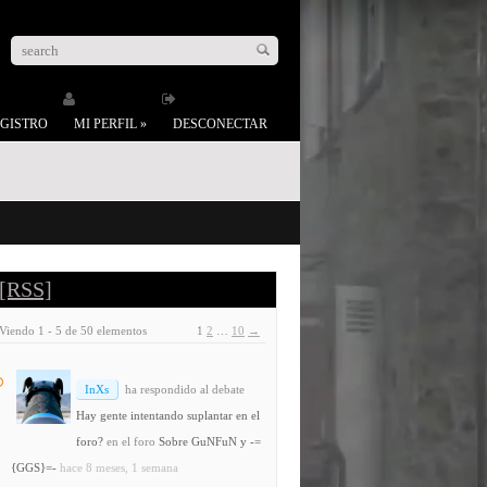
GISTRO
MI PERFIL
»
DESCONECTAR
[RSS]
Viendo 1 - 5 de 50 elementos
1
2
…
10
→
InXs
ha respondido al debate
Hay gente intentando suplantar en el
foro?
en el foro
Sobre GuNFuN y -=
{GGS}=-
hace 8 meses, 1 semana