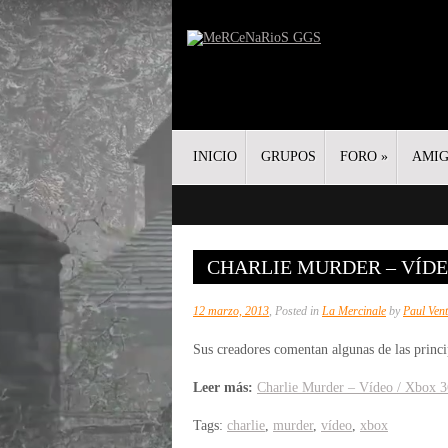
INICIO
GRUPOS
FORO
»
AMI
CHARLIE MURDER – VÍDEO
12 marzo, 2013
, Posted in
La Mercinale
by
Paul Vent
Sus creadores comentan algunas de las princip
Leer más:
Charlie Murder – Vídeo / Xbox 
Tags:
charlie
,
murder
,
vídeo
,
xbox