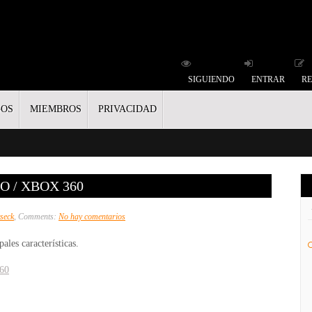
SIGUIENDO
ENTRAR
RE
GOS
MIEMBROS
PRIVACIDAD
 / XBOX 360
en
seck
, Comments:
No hay comentarios
Charlie
ales características.
Murder
–
360
Vídeo
/