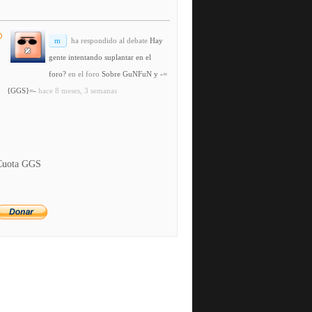
m
ha respondido al debate
Hay
gente intentando suplantar en el
foro?
en el foro
Sobre GuNFuN y -=
{GGS}=-
hace 8 meses, 3 semanas
Cuota GGS