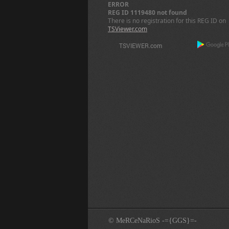
ERROR
REG ID 1119480 not found
There is no registration for this REG ID on
TSViewer.com
© MeRCeNaRioS -={GGS}=-