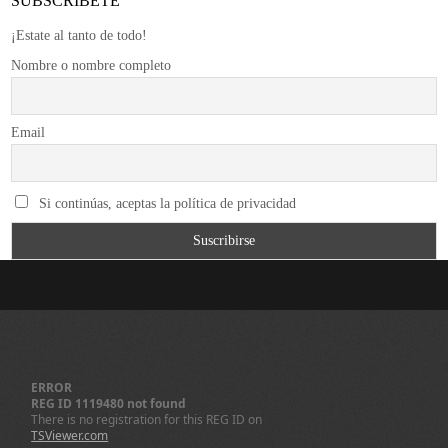
SUBSCRÍBETE
¡Estate al tanto de todo!
Nombre o nombre completo
Email
Si continúas, aceptas la política de privacidad
ERROR
REG ID 1119480 not found
There is no registration for this REG ID on
TSViewer.com