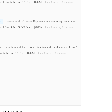
n el foro
Sobre GuNFuN y -={GGS}=-
hace 8 meses, 3 semanas
o
ha respondido al debate
Hay gente intentando suplantar en el
n el foro
Sobre GuNFuN y -={GGS}=-
hace 8 meses, 3 semanas
a respondido al debate
Hay gente intentando suplantar en el foro?
oro
Sobre GuNFuN y -={GGS}=-
hace 8 meses, 3 semanas