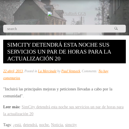
SIMCITY DETENDRÁ ESTA NOCHE SUS
SERVICIOS UN PAR DE HORAS PARA LA
ACTUALIZACIÓN 20
22 abril, 2013
, Posted in
La Mercinale
by
Paul Ventseck
, Comments:
No hay
en
comentarios
SimCity
"Incluirá las principales mejoras y peticiones llevadas a cabo por la
detendrá
comunidad".
esta
noche
Leer más:
SimCity detendrá esta noche sus servicios un par de horas para
sus
la actualización 20
servicios
Tags:
¿está
,
detendrá
,
noche
,
Noticia
,
simcity
un