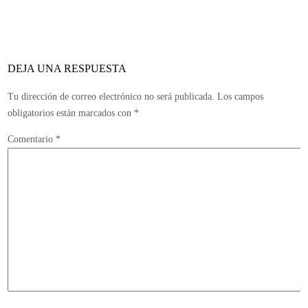
par
de
horas
para
DEJA UNA RESPUESTA
la
actualización
Tu dirección de correo electrónico no será publicada.
Los campos
20
obligatorios están marcados con
*
Comentario
*