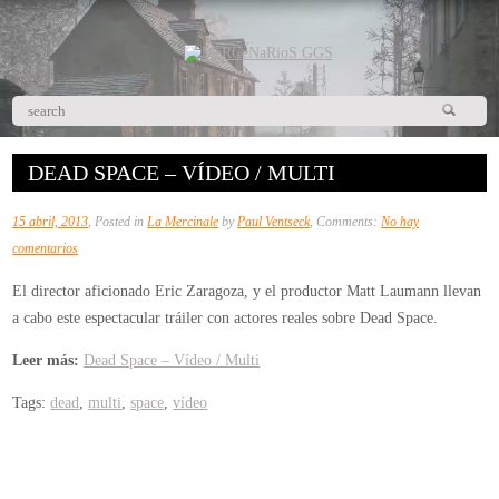
DEAD SPACE – VÍDEO / MULTI
15 abril, 2013
, Posted in
La Mercinale
by
Paul Ventseck
, Comments:
No hay
en
comentarios
Dead
El director aficionado Eric Zaragoza, y el productor Matt Laumann llevan
Space
a cabo este espectacular tráiler con actores reales sobre Dead Space.
–
Vídeo
Leer más:
Dead Space – Vídeo / Multi
/
Tags:
dead
,
multi
,
space
,
vídeo
Multi