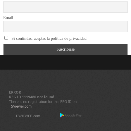
Email
Si continúas, aceptas la política de privacidad
ERROR
REG ID 1119480 not found
There is no registration for this REG ID on
TSViewer.com