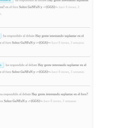
oro?
en el foro
Sobre GuNFuN y -={GGS}=-
hace 8 meses, 2
s
ha respondido al debate
Hay gente intentando suplantar en el
n el foro
Sobre GuNFuN y -={GGS}=-
hace 8 meses, 3 semanas
o
ha respondido al debate
Hay gente intentando suplantar en el
n el foro
Sobre GuNFuN y -={GGS}=-
hace 8 meses, 3 semanas
a respondido al debate
Hay gente intentando suplantar en el foro?
oro
Sobre GuNFuN y -={GGS}=-
hace 8 meses, 3 semanas