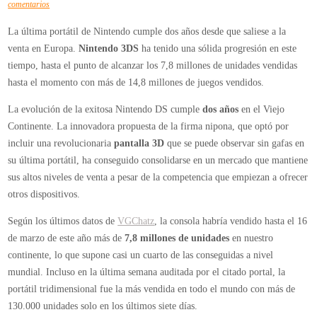
en
comentarios
Nintendo
La última portátil de Nintendo cumple dos años desde que saliese a la
3DS
venta en Europa.
Nintendo 3DS
ha tenido una sólida progresión en este
cumple
tiempo, hasta el punto de alcanzar los 7,8 millones de unidades vendidas
dos
hasta el momento con más de 14,8 millones de juegos vendidos.
años
en
La evolución de la exitosa Nintendo DS cumple
dos años
en el Viejo
Europa
Continente. La innovadora propuesta de la firma nipona, que optó por
con
incluir una revolucionaria
pantalla 3D
que se puede observar sin gafas en
7
su última portátil, ha conseguido consolidarse en un mercado que mantiene
8
sus altos niveles de venta a pesar de la competencia que empiezan a ofrecer
millones
otros dispositivos.
de
Según los últimos datos de
VGChatz
, la consola habría vendido hasta el 16
consolas
de marzo de este año más de
7,8 millones de unidades
en nuestro
vendidas
continente, lo que supone casi un cuarto de las conseguidas a nivel
mundial. Incluso en la última semana auditada por el citado portal, la
portátil tridimensional fue la más vendida en todo el mundo con más de
130.000 unidades solo en los últimos siete días.