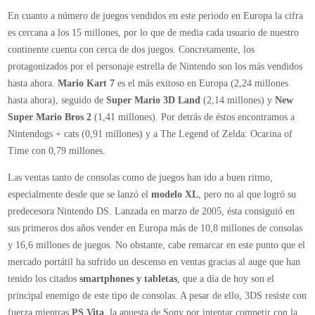
En cuanto a número de juegos vendidos en este periodo en Europa la cifra
es cercana a los 15 millones, por lo que de media cada usuario de nuestro
continente cuenta con cerca de dos juegos. Concretamente, los
protagonizados por el personaje estrella de Nintendo son los más vendidos
hasta ahora.
Mario Kart 7
es el más exitoso en Europa (2,24 millones
hasta ahora), seguido de
Super Mario 3D Land
(2,14 millones) y
New
Super Mario Bros 2
(1,41 millones). Por detrás de éstos encontramos a
Nintendogs + cats (0,91 millones) y a The Legend of Zelda: Ocarina of
Time con 0,79 millones.
Las ventas tanto de consolas como de juegos han ido a buen ritmo,
especialmente desde que se lanzó el
modelo XL
, pero no al que logró su
predecesora Nintendo DS. Lanzada en marzo de 2005, ésta consiguió en
sus primeros dos años vender en Europa más de 10,8 millones de consolas
y 16,6 millones de juegos. No obstante, cabe remarcar en este punto que el
mercado portátil ha sufrido un descenso en ventas gracias al auge que han
tenido los citados
smartphones y tabletas
, que a día de hoy son el
principal enemigo de este tipo de consolas. A pesar de ello, 3DS resiste con
fuerza mientras
PS Vita
, la apuesta de Sony por intentar competir con la