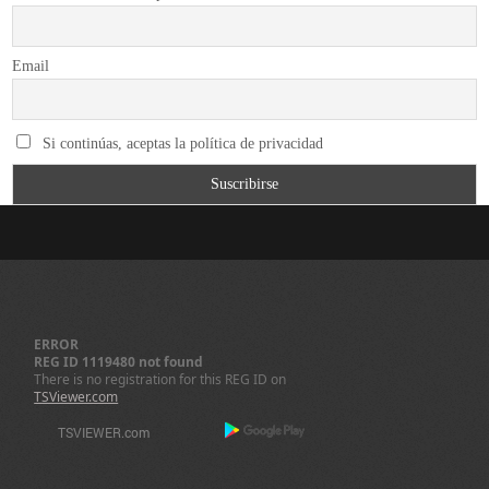
Email
Si continúas, aceptas la política de privacidad
ERROR
REG ID 1119480 not found
There is no registration for this REG ID on
TSViewer.com