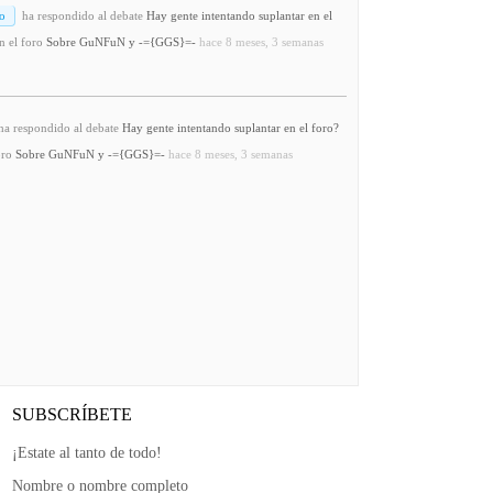
o
ha respondido al debate
Hay gente intentando suplantar en el
n el foro
Sobre GuNFuN y -={GGS}=-
hace 8 meses, 3 semanas
a respondido al debate
Hay gente intentando suplantar en el foro?
oro
Sobre GuNFuN y -={GGS}=-
hace 8 meses, 3 semanas
SUBSCRÍBETE
¡Estate al tanto de todo!
Nombre o nombre completo