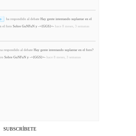
o
ha respondido al debate
Hay gente intentando suplantar en el
n el foro
Sobre GuNFuN y -={GGS}=-
hace 8 meses, 3 semanas
a respondido al debate
Hay gente intentando suplantar en el foro?
oro
Sobre GuNFuN y -={GGS}=-
hace 8 meses, 3 semanas
SUBSCRÍBETE