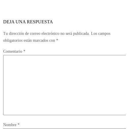
me
jue
de
DEJA UNA RESPUESTA
gr
pre
Tu dirección de correo electrónico no será publicada.
Los campos
en
obligatorios están marcados con
*
la
Comentario
*
nex
ge
Nombre
*