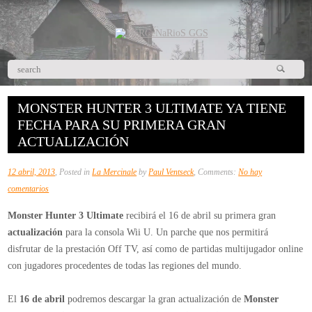
MONSTER HUNTER 3 ULTIMATE YA TIENE
FECHA PARA SU PRIMERA GRAN
ACTUALIZACIÓN
12 abril, 2013
, Posted in
La Mercinale
by
Paul Ventseck
, Comments:
No hay
en
comentarios
Monster
Monster Hunter 3 Ultimate
recibirá el 16 de abril su primera gran
Hunter
actualización
para la consola Wii U. Un parche que nos permitirá
3
disfrutar de la prestación Off TV, así como de partidas multijugador online
Ultimate
con jugadores procedentes de todas las regiones del mundo.
ya
tiene
El
16 de abril
podremos descargar la gran actualización de
Monster
fecha