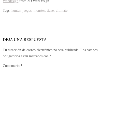
Webdesign
from 3D WebDesign.
Tags:
hunter
,
juegos
,
monster
,
tiene
,
ultimate
DEJA UNA RESPUESTA
Tu dirección de correo electrónico no será publicada.
Los campos
obligatorios están marcados con
*
Comentario
*