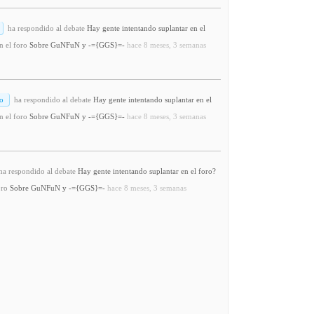
ha respondido al debate
Hay gente intentando suplantar en el
n el foro
Sobre GuNFuN y -={GGS}=-
hace 8 meses, 3 semanas
o
ha respondido al debate
Hay gente intentando suplantar en el
n el foro
Sobre GuNFuN y -={GGS}=-
hace 8 meses, 3 semanas
a respondido al debate
Hay gente intentando suplantar en el foro?
oro
Sobre GuNFuN y -={GGS}=-
hace 8 meses, 3 semanas