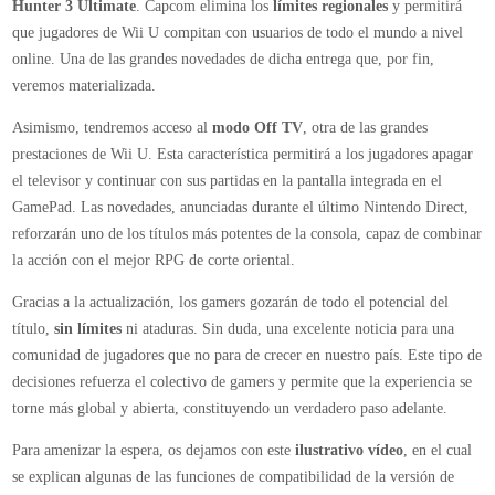
Hunter 3 Ultimate
. Capcom elimina los
límites regionales
y permitirá
para
que jugadores de Wii U compitan con usuarios de todo el mundo a nivel
su
online. Una de las grandes novedades de dicha entrega que, por fin,
primera
veremos materializada.
gran
actualización
Asimismo, tendremos acceso al
modo Off TV
, otra de las grandes
prestaciones de Wii U. Esta característica permitirá a los jugadores apagar
el televisor y continuar con sus partidas en la pantalla integrada en el
GamePad. Las novedades, anunciadas durante el último Nintendo Direct,
reforzarán uno de los títulos más potentes de la consola, capaz de combinar
la acción con el mejor RPG de corte oriental.
Gracias a la actualización, los gamers gozarán de todo el potencial del
título,
sin límites
ni ataduras. Sin duda, una excelente noticia para una
comunidad de jugadores que no para de crecer en nuestro país. Este tipo de
decisiones refuerza el colectivo de gamers y permite que la experiencia se
torne más global y abierta, constituyendo un verdadero paso adelante.
Para amenizar la espera, os dejamos con este
ilustrativo vídeo
, en el cual
se explican algunas de las funciones de compatibilidad de la versión de