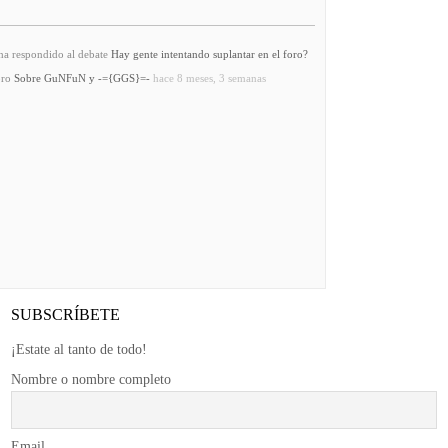
a respondido al debate
Hay gente intentando suplantar en el foro?
oro
Sobre GuNFuN y -={GGS}=-
hace 8 meses, 3 semanas
SUBSCRÍBETE
¡Estate al tanto de todo!
Nombre o nombre completo
Email