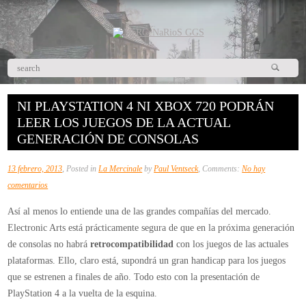
NI PLAYSTATION 4 NI XBOX 720 PODRÁN
LEER LOS JUEGOS DE LA ACTUAL
GENERACIÓN DE CONSOLAS
13 febrero, 2013
, Posted in
La Mercinale
by
Paul Ventseck
, Comments:
No hay
en
comentarios
Ni
Así al menos lo entiende una de las grandes compañías del mercado.
PlayStation
Electronic Arts está prácticamente segura de que en la próxima generación
4
de consolas no habrá
retrocompatibilidad
con los juegos de las actuales
ni
plataformas. Ello, claro está, supondrá un gran handicap para los juegos
Xbox
que se estrenen a finales de año. Todo esto con la presentación de
720
PlayStation 4 a la vuelta de la esquina.
podrán