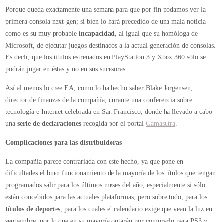
leer
Porque queda exactamente una semana para que por fin podamos ver la
los
primera consola next-gen; si bien lo hará precedido de una mala noticia
juegos
como es su muy probable
incapacidad
, al igual que su homóloga de
de
Microsoft, de ejecutar juegos destinados a la actual generación de consolas.
la
Es decir, que los títulos estrenados en PlayStation 3 y Xbox 360 sólo se
actual
podrán jugar en éstas y no en sus sucesoras
generación
Así al menos lo cree EA, como lo ha hecho saber Blake Jorgensen,
de
director de finanzas de la compañía, durante una conferencia sobre
consolas
tecnología e Internet celebrada en San Francisco, donde ha llevado a cabo
una
serie de declaraciones
recogida por el portal
Gamasutra
.
Complicaciones para las distribuidoras
La compañía parece contrariada con este hecho, ya que pone en
dificultades el buen funcionamiento de la mayoría de los títulos que tengan
programados salir para los últimos meses del año, especialmente si sólo
están concebidos para las actuales plataformas; pero sobre todo, para los
títulos de deportes
, para los cuales el calendario exige que vean la luz en
septiembre, por lo que en su mayoría optarán por comprarlo para PS3 y