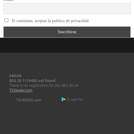
Si continúas, aceptas la política de privacidad
ERROR
REG ID 1119480 not found
There is no registration for this REG ID on
TSViewer.com