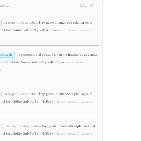
ementos
1
2
…
10
→
ha respondido al debate
Hay gente intentando suplantar en el
n el foro
Sobre GuNFuN y -={GGS}=-
hace 8 meses, 2 semanas
Ventseck
ha respondido al debate
Hay gente intentando suplantar
oro?
en el foro
Sobre GuNFuN y -={GGS}=-
hace 8 meses, 2
s
ha respondido al debate
Hay gente intentando suplantar en el
n el foro
Sobre GuNFuN y -={GGS}=-
hace 8 meses, 3 semanas
o
ha respondido al debate
Hay gente intentando suplantar en el
n el foro
Sobre GuNFuN y -={GGS}=-
hace 8 meses, 3 semanas