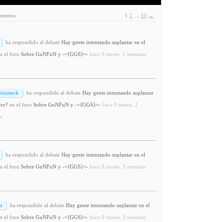
ementos
1
2
…
10
→
ha respondido al debate
Hay gente intentando suplantar en el
n el foro
Sobre GuNFuN y -={GGS}=-
hace 8 meses, 2 semanas
Ventseck
ha respondido al debate
Hay gente intentando suplantar
oro?
en el foro
Sobre GuNFuN y -={GGS}=-
hace 8 meses, 2
s
ha respondido al debate
Hay gente intentando suplantar en el
n el foro
Sobre GuNFuN y -={GGS}=-
hace 8 meses, 3 semanas
o
ha respondido al debate
Hay gente intentando suplantar en el
n el foro
Sobre GuNFuN y -={GGS}=-
hace 8 meses, 3 semanas