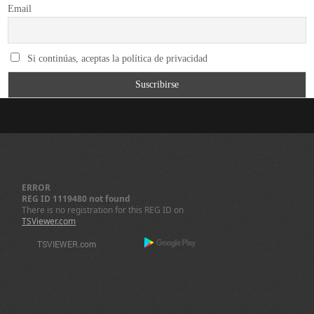
Email
Si continúas, aceptas la política de privacidad
ERROR
REG ID 1119480 not found
There is no registration for this REG ID on
TSViewer.com