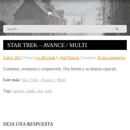
STAR TREK – AVANCE / MULTI
en
8 abril, 2013
, Posted in
La Mercinale
by
Paul Ventseck
, Comments:
No hay comentarios
Sta
Combates, aventuras y cooperación. Dos héroes y su destino espacial.
Tre
–
Leer más:
Star Trek – Avance / Multi
Ava
Tags:
avance
,
multi
,
star
,
trek
/
Mul
DEJA UNA RESPUESTA