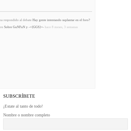
a respondido al debate
Hay gente intentando suplantar en el foro?
oro
Sobre GuNFuN y -={GGS}=-
hace 8 meses, 3 semanas
SUBSCRÍBETE
¡Estate al tanto de todo!
Nombre o nombre completo