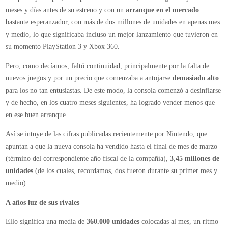
de
meses y días antes de su estreno y con un
arranque en el mercado
venta
bastante esperanzador, con más de dos millones de unidades en apenas mes
a
y medio, lo que significaba incluso un mejor lanzamiento que tuvieron en
la
su momento PlayStation 3 y Xbox 360.
baja
Pero, como decíamos, faltó continuidad, principalmente por la falta de
nuevos juegos y por un precio que comenzaba a antojarse
demasiado alto
para los no tan entusiastas. De este modo, la consola comenzó a desinflarse
y de hecho, en los cuatro meses siguientes, ha logrado vender menos que
en ese buen arranque.
Así se intuye de las cifras publicadas recientemente por Nintendo, que
apuntan a que la nueva consola ha vendido hasta el final de mes de marzo
(término del correspondiente año fiscal de la compañía),
3,45 millones de
unidades
(de los cuales, recordamos, dos fueron durante su primer mes y
medio).
A años luz de sus rivales
Ello significa una media de
360.000 unidades
colocadas al mes, un ritmo