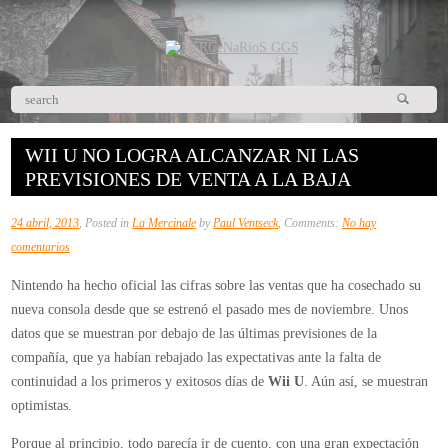
WII U NO LOGRA ALCANZAR NI LAS
PREVISIONES DE VENTA A LA BAJA
24 abril, 2013
, Posted in
La Mercinale
by
Paul Ventseck
, Comments:
No hay
en
comentarios
Wii
Nintendo ha hecho oficial las cifras sobre las ventas que ha cosechado su
U
nueva consola desde que se estrenó el pasado mes de noviembre. Unos
no
datos que se muestran por debajo de las últimas previsiones de la
logra
compañía, que ya habían rebajado las expectativas ante la falta de
alcanzar
continuidad a los primeros y exitosos días de
Wii U
. Aún así, se muestran
ni
optimistas.
las
previsiones
Porque al principio, todo parecía ir de cuento, con una gran expectación