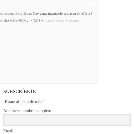
a respondido al debate
Hay gente intentando suplantar en el foro?
oro
Sobre GuNFuN y -={GGS}=-
hace 8 meses, 3 semanas
SUBSCRÍBETE
¡Estate al tanto de todo!
Nombre o nombre completo
Email