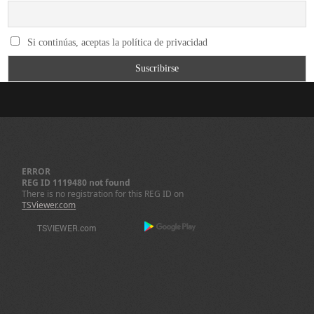
Si continúas, aceptas la política de privacidad
ERROR
REG ID 1119480 not found
There is no registration for this REG ID on
TSViewer.com