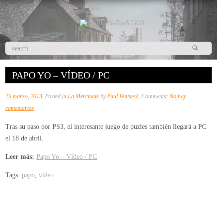
PAPO YO – VÍDEO / PC
29 marzo, 2013
, Posted in
La Mercinale
by
Paul Ventseck
, Comments:
No hay
en
comentarios
Papo
Tras su paso por PS3, el interesante juego de puzles también llegará a PC
Yo
el 18 de abril.
–
Vídeo
Leer más:
Papo Yo – Vídeo / PC
/
Tags:
papo
,
vídeo
PC