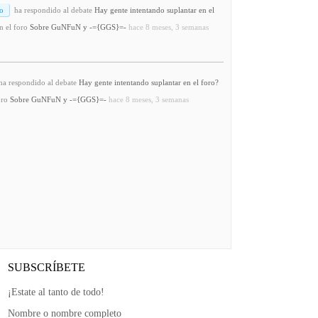
o
ha respondido al debate
Hay gente intentando suplantar en el
n el foro
Sobre GuNFuN y -={GGS}=-
hace 8 meses, 3 semanas
a respondido al debate
Hay gente intentando suplantar en el foro?
oro
Sobre GuNFuN y -={GGS}=-
hace 8 meses, 3 semanas
SUBSCRÍBETE
¡Estate al tanto de todo!
Nombre o nombre completo