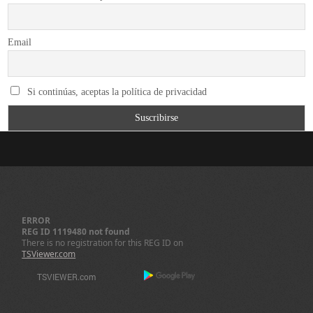
Email
Si continúas, aceptas la política de privacidad
ERROR
REG ID 1119480 not found
There is no registration for this REG ID on
TSViewer.com