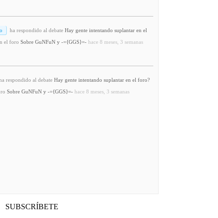
o
ha respondido al debate
Hay gente intentando suplantar en el
n el foro
Sobre GuNFuN y -={GGS}=-
hace 8 meses, 3 semanas
a respondido al debate
Hay gente intentando suplantar en el foro?
oro
Sobre GuNFuN y -={GGS}=-
hace 8 meses, 3 semanas
SUBSCRÍBETE