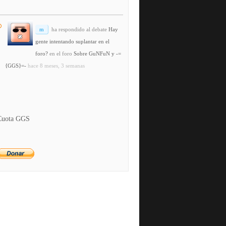
m
ha respondido al debate
Hay
gente intentando suplantar en el
foro?
en el foro
Sobre GuNFuN y -=
{GGS}=-
hace 8 meses, 3 semanas
Cuota GGS