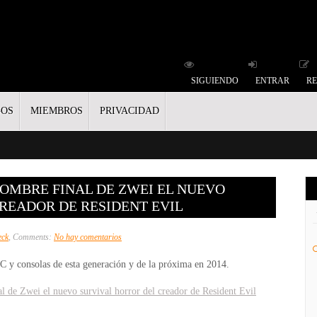
SIGUIENDO
ENTRAR
RE
GOS
MIEMBROS
PRIVACIDAD
 NOMBRE FINAL DE ZWEI EL NUEVO
READOR DE RESIDENT EVIL
en
eck
, Comments:
No hay comentarios
The
C y consolas de esta generación y de la próxima en 2014.
Evil
Within
l de Zwei el nuevo survival horror del creador de Resident Evil
es