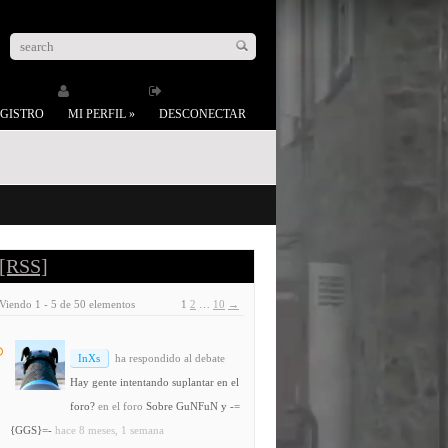
GISTRO
MI PERFIL
»
DESCONECTAR
[RSS]
Viendo 1 - 5 de 50 elementos
1
2
…
10
→
InXs
ha respondido al debate
Hay gente intentando suplantar en el
foro?
en el foro
Sobre GuNFuN y -=
{GGS}=-
hace 8 meses, 1 semana