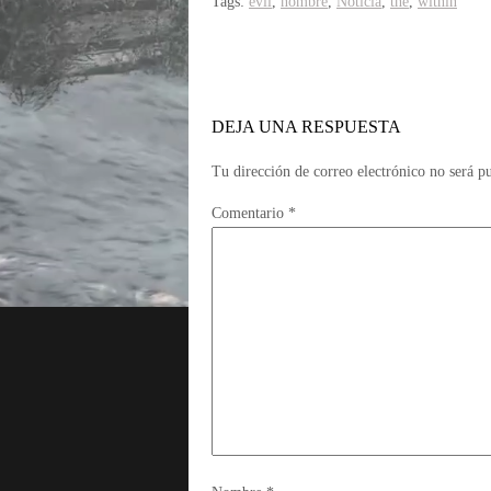
Tags:
evil
,
nombre
,
Noticia
,
the
,
within
DEJA UNA RESPUESTA
Tu dirección de correo electrónico no será p
Comentario
*