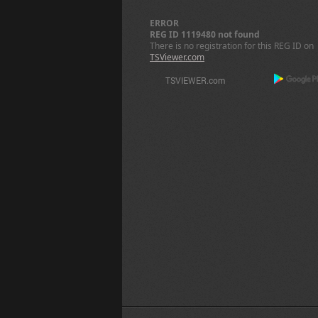
ERROR
REG ID 1119480 not found
There is no registration for this REG ID on
TSViewer.com