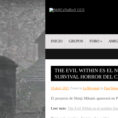
INICIO
GRUPOS
FORO
»
AMI
THE EVIL WITHIN ES EL
SURVIVAL HORROR DEL C
19 abril, 2013
, Posted in
La Mercinale
by
Paul Vents
El proyecto de Shinji Mikami aparecerá en P
Leer más:
The Evil Within es el nombre fina