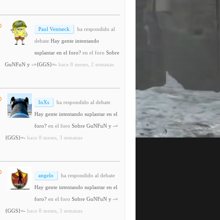
Paul Ventseck
ha respondido al
debate
Hay gente intentando
suplantar en el foro?
en el foro
Sobre
GuNFuN y -={GGS}=-
hace 8 meses, 2 semanas
InXs
ha respondido al debate
Hay gente intentando suplantar en el
foro?
en el foro
Sobre GuNFuN y -=
{GGS}=-
hace 8 meses, 3 semanas
angelo
ha respondido al debate
Hay gente intentando suplantar en el
foro?
en el foro
Sobre GuNFuN y -=
{GGS}=-
hace 8 meses, 3 semanas