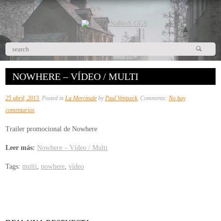
NOWHERE – VÍDEO / MULTI
25 abril, 2013
, Posted in
La Mercinale
by
Paul Ventseck
, Comments:
No hay
en
comentarios
Nowhere
Trailer promocional de Nowhere
–
Vídeo
Leer más:
Nowhere – Vídeo / Multi
/
Tags:
multi
,
nowhere
,
vídeo
Multi