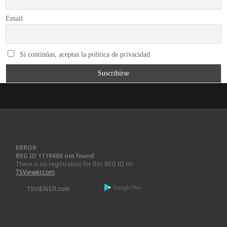
Email
Si continúas, aceptas la política de privacidad
ERROR
REG ID 1119480 not found
There is no registration for this REG ID on
TSViewer.com