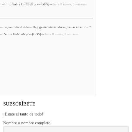
n el foro
Sobre GuNFuN y -={GGS}=-
hace 8 meses, 3 semanas
a respondido al debate
Hay gente intentando suplantar en el foro?
oro
Sobre GuNFuN y -={GGS}=-
hace 8 meses, 3 semanas
SUBSCRÍBETE
¡Estate al tanto de todo!
Nombre o nombre completo