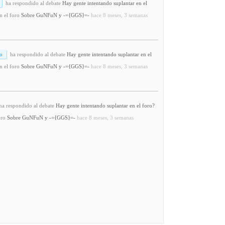
ha respondido al debate
Hay gente intentando suplantar en el
n el foro
Sobre GuNFuN y -={GGS}=-
hace 8 meses, 3 semanas
o
ha respondido al debate
Hay gente intentando suplantar en el
n el foro
Sobre GuNFuN y -={GGS}=-
hace 8 meses, 3 semanas
a respondido al debate
Hay gente intentando suplantar en el foro?
oro
Sobre GuNFuN y -={GGS}=-
hace 8 meses, 3 semanas