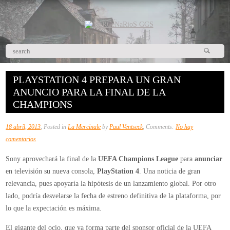
PLAYSTATION 4 PREPARA UN GRAN
ANUNCIO PARA LA FINAL DE LA
CHAMPIONS
18 abril, 2013
, Posted in
La Mercinale
by
Paul Ventseck
, Comments:
No hay
en
comentarios
PlayStation
Sony aprovechará la final de la
UEFA Champions League
para
anunciar
4
en televisión su nueva consola,
PlayStation 4
. Una noticia de gran
prepara
relevancia, pues apoyaría la hipótesis de un lanzamiento global. Por otro
un
lado, podría desvelarse la fecha de estreno definitiva de la plataforma, por
gran
lo que la expectación es máxima.
anuncio
para
El gigante del ocio, que ya forma parte del sponsor oficial de la UEFA