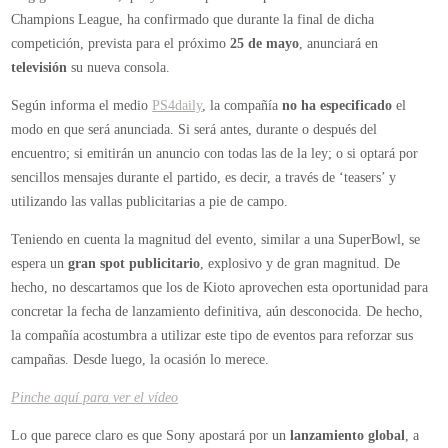
la
Champions League, ha confirmado que durante la final de dicha
final
competición, prevista para el próximo
25 de mayo
, anunciará en
de
televisión
su nueva consola.
la
Según informa el medio
PS4daily
, la compañía
no ha especificado
el
Champions
modo en que será anunciada. Si será antes, durante o después del
encuentro; si emitirán un anuncio con todas las de la ley; o si optará por
sencillos mensajes durante el partido, es decir, a través de ‘teasers’ y
utilizando las vallas publicitarias a pie de campo.
Teniendo en cuenta la magnitud del evento, similar a una SuperBowl, se
espera un
gran spot publicitario
, explosivo y de gran magnitud. De
hecho, no descartamos que los de Kioto aprovechen esta oportunidad para
concretar la fecha de lanzamiento definitiva, aún desconocida. De hecho,
la compañía acostumbra a utilizar este tipo de eventos para reforzar sus
campañas. Desde luego, la ocasión lo merece.
Pinche aquí para ver el vídeo
Lo que parece claro es que Sony apostará por un
lanzamiento global
, a