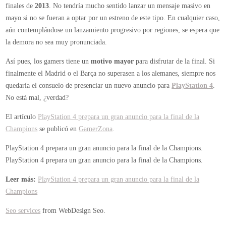
finales de
2013
. No tendría mucho sentido lanzar un mensaje masivo en
mayo si no se fueran a optar por un estreno de este tipo. En cualquier caso,
aún contemplándose un lanzamiento progresivo por regiones, se espera que
la demora no sea muy pronunciada.
Así pues, los gamers tiene un
motivo mayor
para disfrutar de la final. Si
finalmente el Madrid o el Barça no superasen a los alemanes, siempre nos
quedaría el consuelo de presenciar un nuevo anuncio para
PlayStation 4
.
No está mal, ¿verdad?
El artículo
PlayStation 4 prepara un gran anuncio para la final de la
Champions
se publicó en
GamerZona
.
PlayStation 4 prepara un gran anuncio para la final de la Champions.
PlayStation 4 prepara un gran anuncio para la final de la Champions.
Leer más:
PlayStation 4 prepara un gran anuncio para la final de la
Champions
Seo services
from WebDesign Seo.