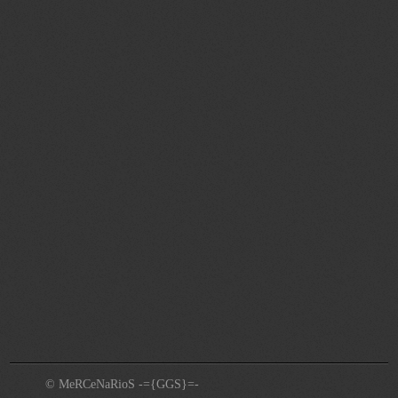
© MeRCeNaRioS -={GGS}=-