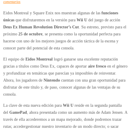
en
comentarios
Deus
Eidos Montreal y Square Enix nos muestran algunas de las
funciones
Ex
únicas
que disfrutaremos en la versión para
Wii U
del juego de acción
Human
Deus Ex Human Revolution Director’s Cut
. Su estreno, previsto para el
Revolution
próximo
25 de octubre
, se presenta como la oportunidad perfecta para
Director’s
hacerse con uno de los mejores juegos de acción táctica de la escena y
Cut
conocer parte del potencial de esta consola.
muestra
en
El equipo de
Eidos Montreal
logró ganarse una excelente reputación
vídeo
gracias a títulos como Deus Ex, capaces de aportar
aire fresco
en el género
las
y profundizar en temáticas que parecían ya imposibles de reinventar.
funciones
Ahora, los jugadores de
Nintendo
cuentan con una gran oportunidad para
únicas
disfrutar de este título y, de paso, conocer algunas de las ventajas de su
de
consola.
Wii
La clave de esta nueva edición para
Wii U
reside en la segunda pantalla
U
del
GamePad
, ahora presentada como un aumento más de Adam Jensen. A
través de ella accederemos a un mapa mejorado, donde podremos trazar
rutas; accedergestionar nuestro inventario de un modo directo; o sacar