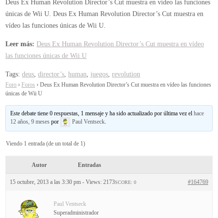
Deus Ex Human Revolution Director’s Cut muestra en vídeo las funciones
únicas de Wii U.
Deus Ex Human Revolution Director’s Cut muestra en
vídeo las funciones únicas de Wii U.
Leer más:
Deus Ex Human Revolution Director’s Cut muestra en vídeo
las funciones únicas de Wii U
Tags:
deus
,
director’s
,
human
,
juegos
,
revolution
Foro
›
Foros
›
Deus Ex Human Revolution Director’s Cut muestra en vídeo las funciones
únicas de Wii U
Este debate tiene 0 respuestas, 1 mensaje y ha sido actualizado por última vez el
hace
12 años, 9 meses
por
Paul Ventseck
.
Viendo 1 entrada (de un total de 1)
Autor
Entradas
15 octubre, 2013 a las 3:30 pm
- Views: 2173
#164769
SCORE: 0
Paul Ventseck
Superadministrador