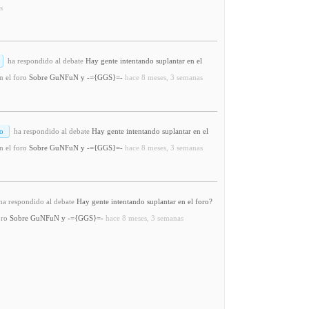
s
ha respondido al debate
Hay gente intentando suplantar en el
n el foro
Sobre GuNFuN y -={GGS}=-
hace 8 meses, 3 semanas
o
ha respondido al debate
Hay gente intentando suplantar en el
n el foro
Sobre GuNFuN y -={GGS}=-
hace 8 meses, 3 semanas
a respondido al debate
Hay gente intentando suplantar en el foro?
oro
Sobre GuNFuN y -={GGS}=-
hace 8 meses, 3 semanas