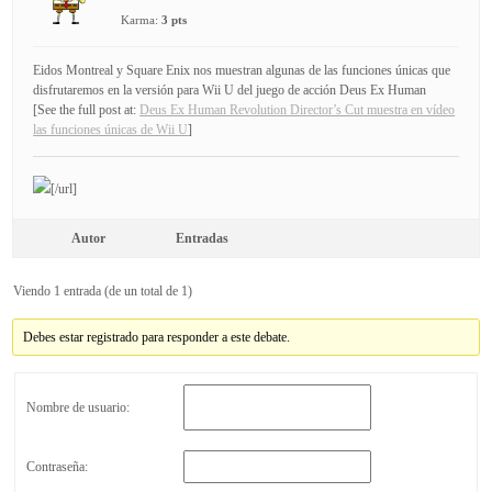
Karma:
3 pts
Eidos Montreal y Square Enix nos muestran algunas de las funciones únicas que
disfrutaremos en la versión para Wii U del juego de acción Deus Ex Human
[See the full post at:
Deus Ex Human Revolution Director’s Cut muestra en vídeo
las funciones únicas de Wii U
]
[/url]
Autor
Entradas
Viendo 1 entrada (de un total de 1)
Debes estar registrado para responder a este debate.
Nombre de usuario:
Contraseña: