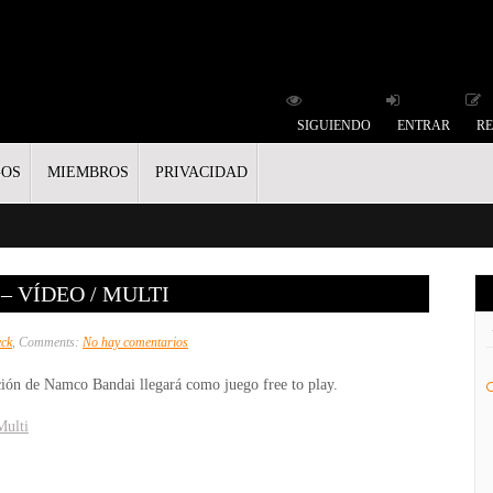
SIGUIENDO
ENTRAR
RE
GOS
MIEMBROS
PRIVACIDAD
– VÍDEO / MULTI
en
eck
, Comments:
No hay comentarios
Ridge
ión de Namco Bandai llegará como juego free to play.
Racer
Driftopia
Multi
–
Vídeo