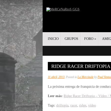
INICIO
GRUPOS
FORO
»
AMI
RIDGE RACER DRIFTOPIA 
11 abril, 2013
, Posted in
La Mercinale
by
Paul Vents
La próxima entrega de franquicia de conducc
Leer más:
Ridge Racer Driftopia – Vídeo / 
Tags:
driftopia
,
racer
,
ridge
,
vídeo