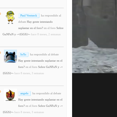
Paul Ventseck
ha respondido al
debate
Hay gente intentando
suplantar en el foro?
en el foro
Sobre
GuNFuN y -={GGS}=-
hace 8 meses, 2 semanas
InXs
ha respondido al debate
Hay gente intentando suplantar en el
foro?
en el foro
Sobre GuNFuN y -=
{GGS}=-
hace 8 meses, 3 semanas
angelo
ha respondido al debate
Hay gente intentando suplantar en el
foro?
en el foro
Sobre GuNFuN y -=
{GGS}=-
hace 8 meses, 3 semanas