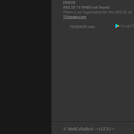
ERROR
REG ID 1119480 not found
There is no registration for this REG ID on
TSViewer.com
© MeRCeNaRioS -={GGS}=-