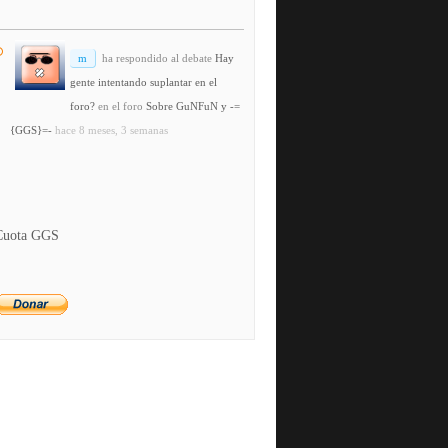
m
ha respondido al debate
Hay
gente intentando suplantar en el
foro?
en el foro
Sobre GuNFuN y -=
{GGS}=-
hace 8 meses, 3 semanas
Cuota GGS