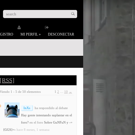
GISTRO
MI PERFIL
»
DESCONECTAR
[RSS]
Viendo 1 - 5 de 50 elementos
1
2
…
10
→
InXs
ha respondido al debate
Hay gente intentando suplantar en el
foro?
en el foro
Sobre GuNFuN y -=
{GGS}=-
hace 8 meses, 1 semana