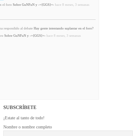
n el foro
Sobre GuNFuN y -={GGS}=-
hace 8 meses, 3 semanas
a respondido al debate
Hay gente intentando suplantar en el foro?
oro
Sobre GuNFuN y -={GGS}=-
hace 8 meses, 3 semanas
SUBSCRÍBETE
¡Estate al tanto de todo!
Nombre o nombre completo