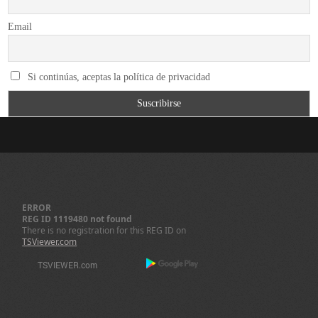
Email
Si continúas, aceptas la política de privacidad
ERROR
REG ID 1119480 not found
There is no registration for this REG ID on
TSViewer.com