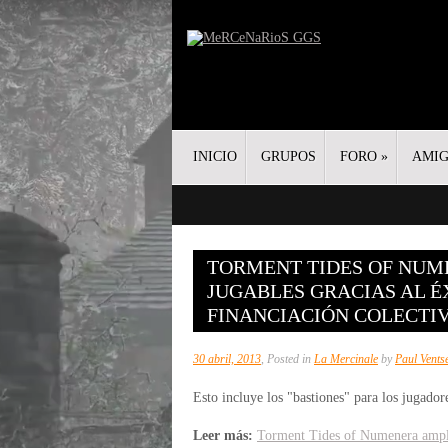
INICIO
GRUPOS
FORO
»
AMI
TORMENT TIDES OF NUM
JUGABLES GRACIAS AL É
FINANCIACIÓN COLECTI
30 abril, 2013
, Posted in
La Mercinale
by
Paul Vents
Esto incluye los "bastiones" para los jugado
Leer más:
Torment Tides of Numenera amplia