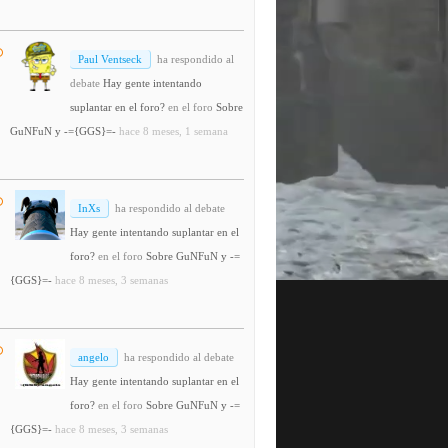
Paul Ventseck
ha respondido al
debate
Hay gente intentando
suplantar en el foro?
en el foro
Sobre
GuNFuN y -={GGS}=-
hace 8 meses, 1 semana
InXs
ha respondido al debate
Hay gente intentando suplantar en el
foro?
en el foro
Sobre GuNFuN y -=
{GGS}=-
hace 8 meses, 3 semanas
angelo
ha respondido al debate
Hay gente intentando suplantar en el
foro?
en el foro
Sobre GuNFuN y -=
{GGS}=-
hace 8 meses, 3 semanas