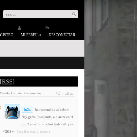
GISTRO
MI PERFIL
»
DESCONECTAR
[RSS]
Viendo 1 - 5 de 50 elementos
1
2
…
10
→
InXs
ha respondido al debate
Hay gente intentando suplantar en el
foro?
en el foro
Sobre GuNFuN y -=
{GGS}=-
hace 8 meses, 1 semana