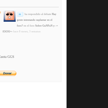
m
ha respondido al debate
Hay
gente intentando suplantar en el
foro?
en el foro
Sobre GuNFuN y -=
{GGS}=-
hace 8 meses, 3 semanas
Cuota GGS