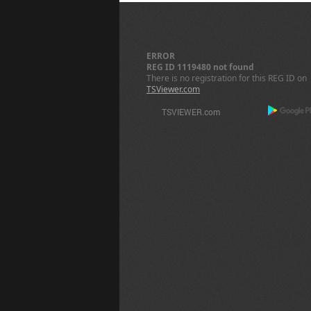
ERROR
REG ID 1119480 not found
There is no registration for this REG ID on
TSViewer.com