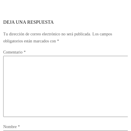
pre
en
el
DEJA UNA RESPUESTA
Ba
de
Tu dirección de correo electrónico no será publicada.
Los campos
Xb
obligatorios están marcados con
*
Liv
Comentario
*
y
se
lan
en
ma
Nombre
*