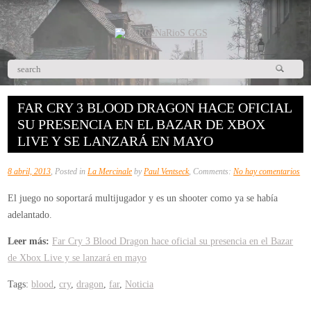
FAR CRY 3 BLOOD DRAGON HACE OFICIAL
SU PRESENCIA EN EL BAZAR DE XBOX
LIVE Y SE LANZARÁ EN MAYO
en
8 abril, 2013
, Posted in
La Mercinale
by
Paul Ventseck
, Comments:
No hay comentarios
Fa
El juego no soportará multijugador y es un shooter como ya se había
Cr
adelantado.
3
Bl
Leer más:
Far Cry 3 Blood Dragon hace oficial su presencia en el Bazar
Dr
de Xbox Live y se lanzará en mayo
hac
Tags:
blood
,
cry
,
dragon
,
far
,
Noticia
ofic
su