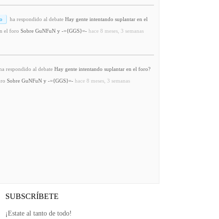
o
ha respondido al debate
Hay gente intentando suplantar en el
n el foro
Sobre GuNFuN y -={GGS}=-
hace 8 meses, 3 semanas
a respondido al debate
Hay gente intentando suplantar en el foro?
oro
Sobre GuNFuN y -={GGS}=-
hace 8 meses, 3 semanas
SUBSCRÍBETE
¡Estate al tanto de todo!