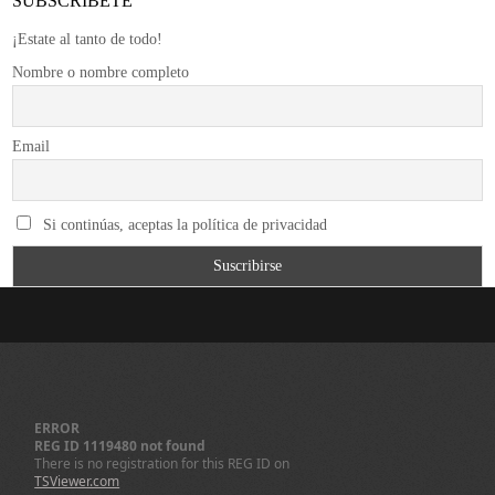
SUBSCRÍBETE
¡Estate al tanto de todo!
Nombre o nombre completo
Email
Si continúas, aceptas la política de privacidad
ERROR
REG ID 1119480 not found
There is no registration for this REG ID on
TSViewer.com