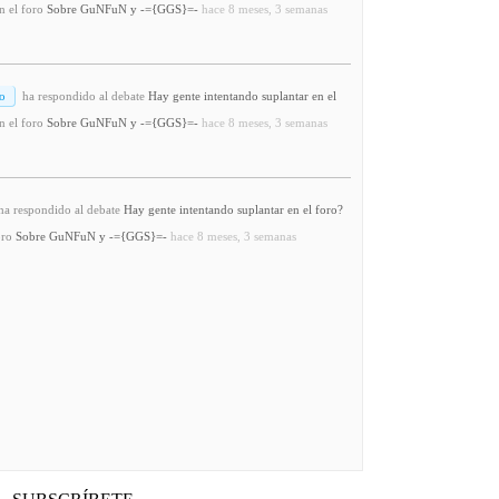
n el foro
Sobre GuNFuN y -={GGS}=-
hace 8 meses, 3 semanas
o
ha respondido al debate
Hay gente intentando suplantar en el
n el foro
Sobre GuNFuN y -={GGS}=-
hace 8 meses, 3 semanas
a respondido al debate
Hay gente intentando suplantar en el foro?
oro
Sobre GuNFuN y -={GGS}=-
hace 8 meses, 3 semanas