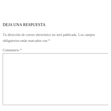
de
Xbox
360
en
DEJA UNA RESPUESTA
la
próxima
Tu dirección de correo electrónico no será publicada.
Los campos
generación
obligatorios están marcados con
*
que
Comentario
*
sería
la
última